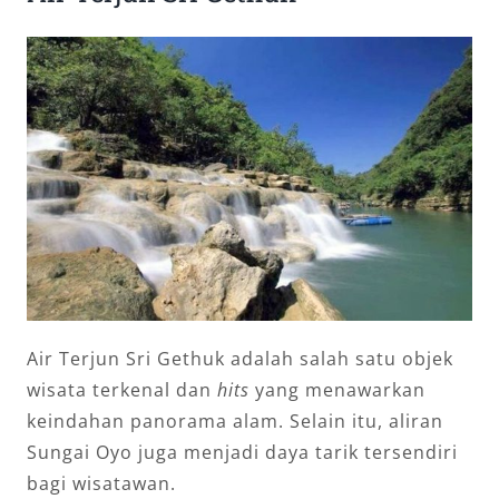
Air Terjun Sri Gethuk adalah salah satu objek
wisata terkenal dan
hits
yang menawarkan
keindahan panorama alam. Selain itu, aliran
Sungai Oyo juga menjadi daya tarik tersendiri
bagi wisatawan.