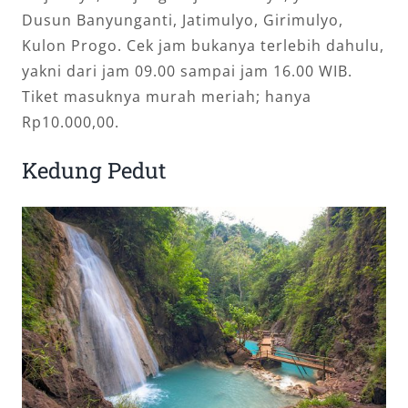
Dusun Banyunganti, Jatimulyo, Girimulyo,
Kulon Progo. Cek jam bukanya terlebih dahulu,
yakni dari jam 09.00 sampai jam 16.00 WIB.
Tiket masuknya murah meriah; hanya
Rp10.000,00.
Kedung Pedut