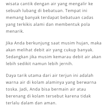
wisata cantik dengan air yang mengalir ke
sebuah lubang di bebatuan. Tempat ini
memang banyak terdapat bebatuan cadas
yang terkikis alami dan membentuk pola
menarik.
Jika Anda berkunjung saat musim hujan, maka
akan melihat debit air yang cukup banyak.
Sedangkan jika musim kemarau debit air akan
lebih sedikit namun lebih jernih.
Daya tarik utama dari air terjun ini adalah
warna air di kolam alaminya yang berwarna
toska. Jadi, Anda bisa bermain air atau
berenang di kolam tersebut karena tidak
terlalu dalam dan aman.