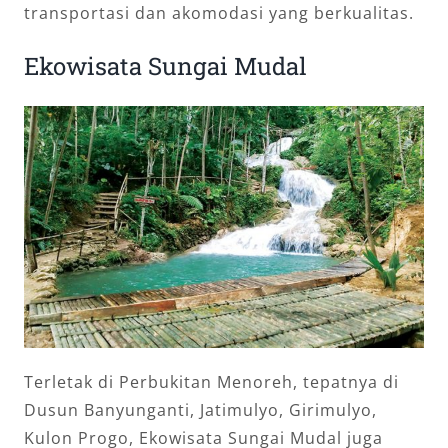
transportasi dan akomodasi yang berkualitas.
Ekowisata Sungai Mudal
Terletak di Perbukitan Menoreh, tepatnya di
Dusun Banyunganti, Jatimulyo, Girimulyo,
Kulon Progo, Ekowisata Sungai Mudal juga