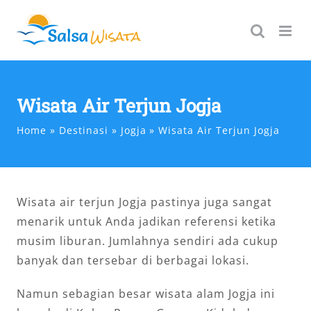
Skip
to
content
Wisata Air Terjun Jogja
Home
Destinasi
Jogja
Wisata Air Terjun Jogja
Wisata air terjun Jogja pastinya juga sangat
menarik untuk Anda jadikan referensi ketika
musim liburan. Jumlahnya sendiri ada cukup
banyak dan tersebar di berbagai lokasi.
Namun sebagian besar wisata alam Jogja ini