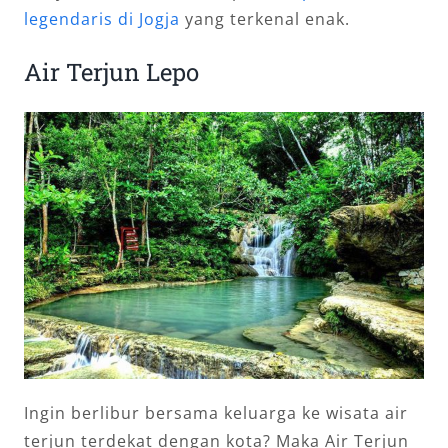
legendaris di Jogja
yang terkenal enak.
Air Terjun Lepo
Ingin berlibur bersama keluarga ke wisata air
terjun terdekat dengan kota? Maka Air Terjun