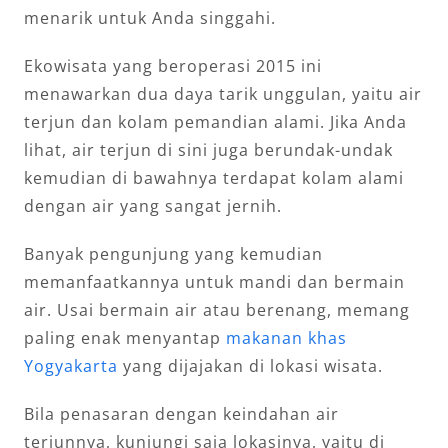
menarik untuk Anda singgahi.
Ekowisata yang beroperasi 2015 ini
menawarkan dua daya tarik unggulan, yaitu air
terjun dan kolam pemandian alami. Jika Anda
lihat, air terjun di sini juga berundak-undak
kemudian di bawahnya terdapat kolam alami
dengan air yang sangat jernih.
Banyak pengunjung yang kemudian
memanfaatkannya untuk mandi dan bermain
air. Usai bermain air atau berenang, memang
paling enak menyantap
makanan khas
Yogyakarta
yang dijajakan di lokasi wisata.
Bila penasaran dengan keindahan air
terjunnya, kunjungi saja lokasinya, yaitu di