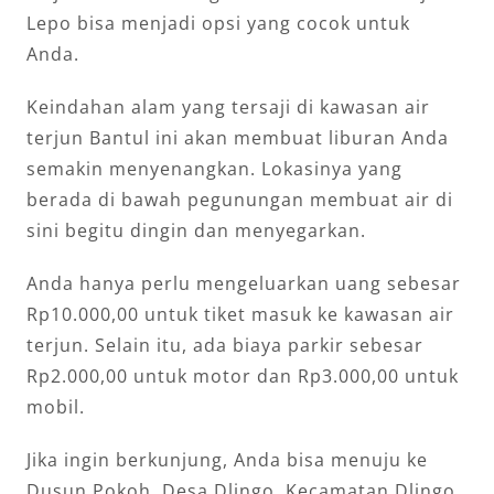
Lepo bisa menjadi opsi yang cocok untuk
Anda.
Keindahan alam yang tersaji di kawasan air
terjun Bantul ini akan membuat liburan Anda
semakin menyenangkan. Lokasinya yang
berada di bawah pegunungan membuat air di
sini begitu dingin dan menyegarkan.
Anda hanya perlu mengeluarkan uang sebesar
Rp10.000,00 untuk tiket masuk ke kawasan air
terjun. Selain itu, ada biaya parkir sebesar
Rp2.000,00 untuk motor dan Rp3.000,00 untuk
mobil.
Jika ingin berkunjung, Anda bisa menuju ke
Dusun Pokoh, Desa Dlingo, Kecamatan Dlingo,