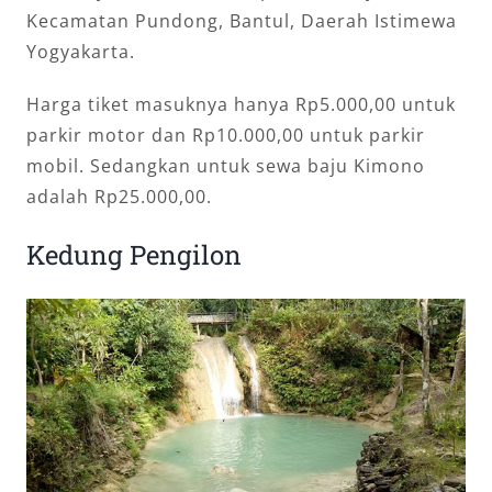
Kecamatan Pundong, Bantul, Daerah Istimewa
Yogyakarta.
Harga tiket masuknya hanya Rp5.000,00 untuk
parkir motor dan Rp10.000,00 untuk parkir
mobil. Sedangkan untuk sewa baju Kimono
adalah Rp25.000,00.
Kedung Pengilon