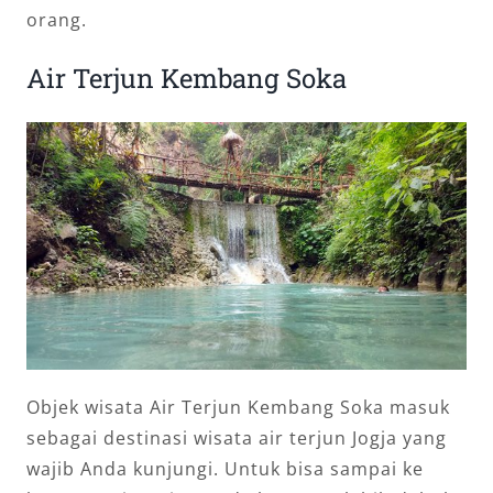
orang.
Air Terjun Kembang Soka
Objek wisata Air Terjun Kembang Soka masuk
sebagai destinasi wisata air terjun Jogja yang
wajib Anda kunjungi. Untuk bisa sampai ke