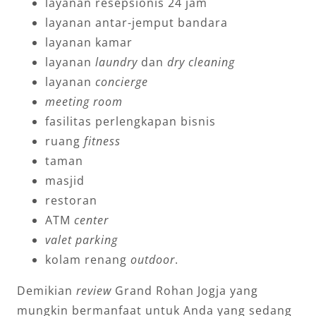
layanan resepsionis 24 jam
layanan antar-jemput bandara
layanan kamar
layanan
laundry
dan
dry cleaning
layanan
concierge
meeting room
fasilitas perlengkapan bisnis
ruang
fitness
taman
masjid
restoran
ATM
center
valet parking
kolam renang
outdoor
.
Demikian
review
Grand Rohan Jogja yang
mungkin bermanfaat untuk Anda yang sedang