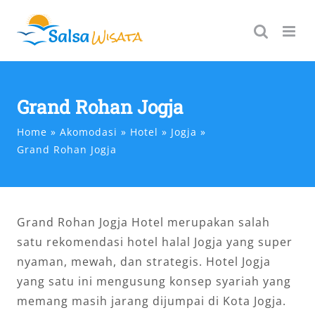
Skip
to
content
Grand Rohan Jogja
Home
Akomodasi
Hotel
Jogja
Grand Rohan Jogja
Grand Rohan Jogja Hotel merupakan salah
satu rekomendasi hotel halal Jogja yang super
nyaman, mewah, dan strategis. Hotel Jogja
yang satu ini mengusung konsep syariah yang
memang masih jarang dijumpai di Kota Jogja.