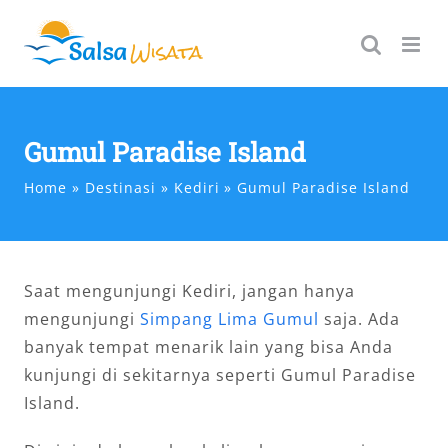
Skip
to
content
Gumul Paradise Island
Home
Destinasi
Kediri
Gumul Paradise Island
Saat mengunjungi Kediri, jangan hanya
mengunjungi
Simpang Lima Gumul
saja. Ada
banyak tempat menarik lain yang bisa Anda
kunjungi di sekitarnya seperti Gumul Paradise
Island.