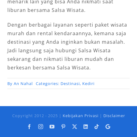
menarik lain yang bisa Anda nikmati saat
liburan bersama Salsa Wisata.
Dengan berbagai layanan seperti paket wisata
murah dan rental kendaraannya, kemana saja
destinasi yang Anda inginkan bukan masalah.
Jadi langsung saja hubungi Salsa Wisata
sekarang dan nikmati liburan mudah dan
berkesan bersama Salsa Wisata.
By
An Nahal
Categories:
Destinasi
,
Kediri
Copyright 2012 - 2025 |
Kebijakan Privasi
|
Disclaimer
Facebook
Instagram
YouTube
Pinterest
X
LinkedIn
Tiktok
Google
Business