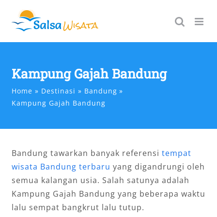
Skip
to
content
Kampung Gajah Bandung
Home
Destinasi
Bandung
Kampung Gajah Bandung
Bandung tawarkan banyak referensi
tempat
wisata Bandung terbaru
yang digandrungi oleh
semua kalangan usia. Salah satunya adalah
Kampung Gajah Bandung yang beberapa waktu
lalu sempat bangkrut lalu tutup.