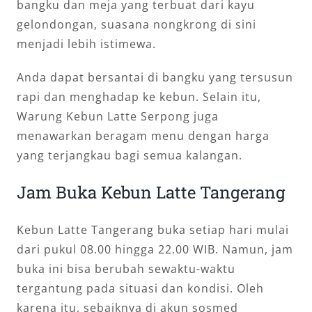
bangku dan meja yang terbuat dari kayu
gelondongan, suasana nongkrong di sini
menjadi lebih istimewa.
Anda dapat bersantai di bangku yang tersusun
rapi dan menghadap ke kebun. Selain itu,
Warung Kebun Latte Serpong juga
menawarkan beragam menu dengan harga
yang terjangkau bagi semua kalangan.
Jam Buka Kebun Latte Tangerang
Kebun Latte Tangerang buka setiap hari mulai
dari pukul 08.00 hingga 22.00 WIB. Namun, jam
buka ini bisa berubah sewaktu-waktu
tergantung pada situasi dan kondisi. Oleh
karena itu, sebaiknya di akun sosmed