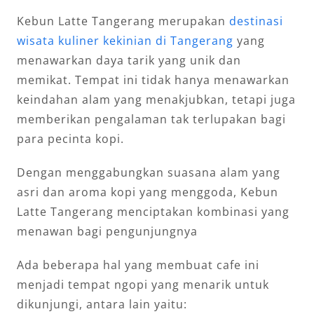
Kebun Latte Tangerang merupakan
destinasi
wisata kuliner kekinian di Tangerang
yang
menawarkan daya tarik yang unik dan
memikat. Tempat ini tidak hanya menawarkan
keindahan alam yang menakjubkan, tetapi juga
memberikan pengalaman tak terlupakan bagi
para pecinta kopi.
Dengan menggabungkan suasana alam yang
asri dan aroma kopi yang menggoda, Kebun
Latte Tangerang menciptakan kombinasi yang
menawan bagi pengunjungnya
Ada beberapa hal yang membuat cafe ini
menjadi tempat ngopi yang menarik untuk
dikunjungi, antara lain yaitu: