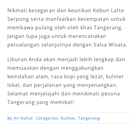
Nikmati kesegaran dan keunikan Kebun Latte
Serpong serta manfaatkan kesempatan untuk
membawa pulang oleh-oleh khas Tangerang.
Jangan lupa juga untuk merencanakan
petualangan selanjutnya dengan Salsa Wisata.
Liburan Anda akan menjadi lebih lengkap dan
memuaskan dengan menggabungkan
keindahan alam, rasa kopi yang lezat, kuliner
lokal, dan perjalanan yang menyenangkan.
Selamat menjelajahi dan menikmati pesona
Tangerang yang memikat!
By
An Nahal
Categories:
Kuliner
,
Tangerang