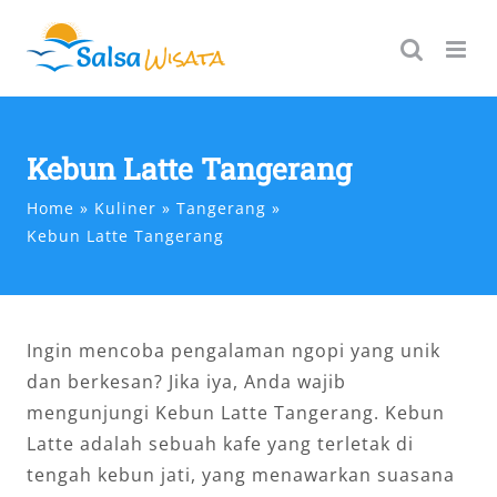
Skip
to
content
Kebun Latte Tangerang
Home
Kuliner
Tangerang
Kebun Latte Tangerang
Ingin mencoba pengalaman ngopi yang unik
dan berkesan? Jika iya, Anda wajib
mengunjungi Kebun Latte Tangerang. Kebun
Latte adalah sebuah kafe yang terletak di
tengah kebun jati, yang menawarkan suasana