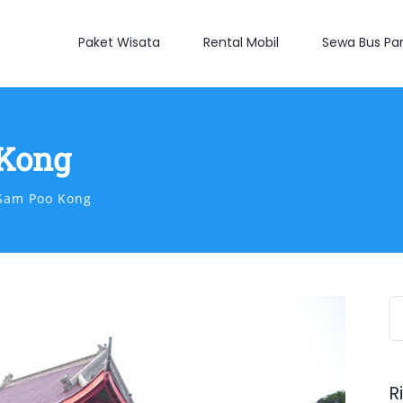
Paket Wisata
Rental Mobil
Sewa Bus Par
 Kong
Sam Poo Kong
S
fo
R