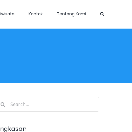
iwisata
Kontak
Tentang Kami
earch
r:
ingkasan