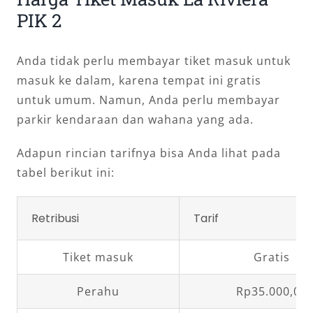
PIK 2
Anda tidak perlu membayar tiket masuk untuk
masuk ke dalam, karena tempat ini gratis
untuk umum. Namun, Anda perlu membayar
parkir kendaraan dan wahana yang ada.
Adapun rincian tarifnya bisa Anda lihat pada
tabel berikut ini:
Retribusi
Tarif
Tiket masuk
Gratis
Perahu
Rp35.000,00