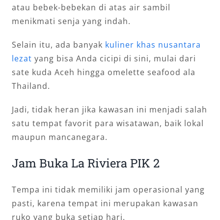
atau bebek-bebekan di atas air sambil
menikmati senja yang indah.
Selain itu, ada banyak
kuliner khas nusantara
lezat
yang bisa Anda cicipi di sini, mulai dari
sate kuda Aceh hingga omelette seafood ala
Thailand.
Jadi, tidak heran jika kawasan ini menjadi salah
satu tempat favorit para wisatawan, baik lokal
maupun mancanegara.
Jam Buka La Riviera PIK 2
Tempa ini tidak memiliki jam operasional yang
pasti, karena tempat ini merupakan kawasan
ruko yang buka setiap hari.