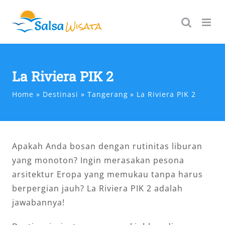
Skip
to
content
La Riviera PIK 2
Home
Destinasi
Tangerang
La Riviera PIK 2
Apakah Anda bosan dengan rutinitas liburan
yang monoton? Ingin merasakan pesona
arsitektur Eropa yang memukau tanpa harus
berpergian jauh? La Riviera PIK 2 adalah
jawabannya!