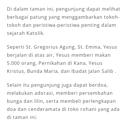
Di dalam taman ini, pengunjung dapat melihat
berbagai patung yang menggambarkan tokoh-
tokoh dan peristiwa-peristiwa penting dalam
sejarah Katolik.
Seperti St. Gregorius Agung, St. Emma, Yesus
berjalan di atas air, Yesus memberi makan
5.000 orang, Pernikahan di Kana, Yesus
Kristus, Bunda Maria, dan Ibadat Jalan Salib .
Selain itu pengunjung juga dapat berdoa,
melakukan adorasi, memberi persembahan
bunga dan lilin, serta membeli perlengkapan
doa dan cenderamata di toko rohani yang ada
di taman ini.