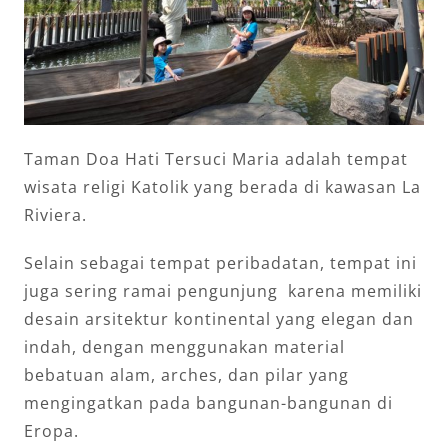
Taman Doa Hati Tersuci Maria adalah tempat
wisata religi Katolik yang berada di kawasan La
Riviera.
Selain sebagai tempat peribadatan, tempat ini
juga sering ramai pengunjung karena memiliki
desain arsitektur kontinental yang elegan dan
indah, dengan menggunakan material
bebatuan alam, arches, dan pilar yang
mengingatkan pada bangunan-bangunan di
Eropa.