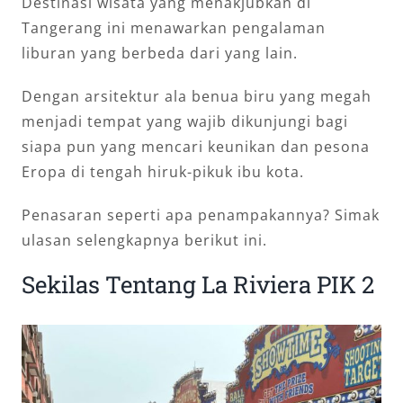
Destinasi wisata yang menakjubkan di
Tangerang ini menawarkan pengalaman
liburan yang berbeda dari yang lain.
Dengan arsitektur ala benua biru yang megah
menjadi tempat yang wajib dikunjungi bagi
siapa pun yang mencari keunikan dan pesona
Eropa di tengah hiruk-pikuk ibu kota.
Penasaran seperti apa penampakannya? Simak
ulasan selengkapnya berikut ini.
Sekilas Tentang La Riviera PIK 2