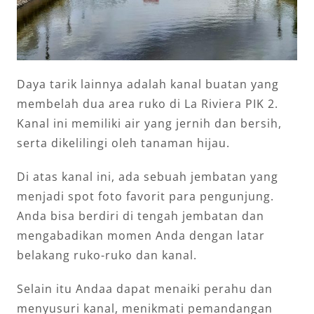
Daya tarik lainnya adalah kanal buatan yang
membelah dua area ruko di La Riviera PIK 2.
Kanal ini memiliki air yang jernih dan bersih,
serta dikelilingi oleh tanaman hijau.
Di atas kanal ini, ada sebuah jembatan yang
menjadi spot foto favorit para pengunjung.
Anda bisa berdiri di tengah jembatan dan
mengabadikan momen Anda dengan latar
belakang ruko-ruko dan kanal.
Selain itu Andaa dapat menaiki perahu dan
menyusuri kanal, menikmati pemandangan