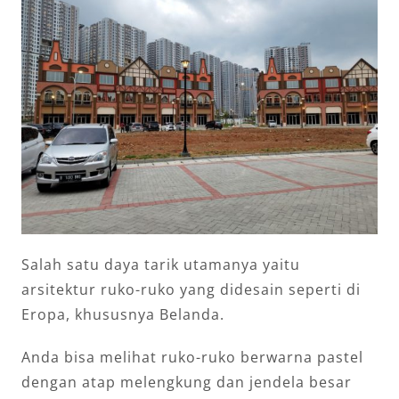
Salah satu daya tarik utamanya yaitu
arsitektur ruko-ruko yang didesain seperti di
Eropa, khususnya Belanda.
Anda bisa melihat ruko-ruko berwarna pastel
dengan atap melengkung dan jendela besar