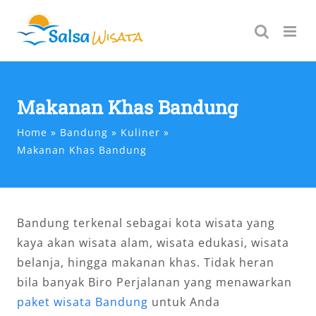
Skip
to
content
Makanan Khas Bandung
Home
Bandung
Kuliner
Makanan Khas Bandung
Bandung terkenal sebagai kota wisata yang
kaya akan wisata alam, wisata edukasi, wisata
belanja, hingga makanan khas. Tidak heran
bila banyak Biro Perjalanan yang menawarkan
paket wisata Bandung
untuk Anda