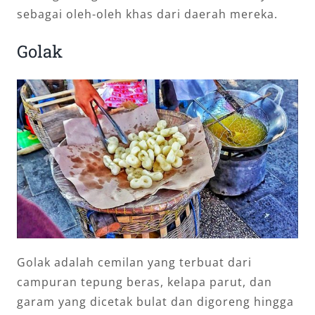
sebagai oleh-oleh khas dari daerah mereka.
Golak
Golak adalah cemilan yang terbuat dari
campuran tepung beras, kelapa parut, dan
garam yang dicetak bulat dan digoreng hingga