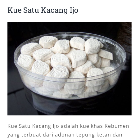
Kue Satu Kacang Ijo
Kue Satu Kacang Ijo adalah kue khas Kebumen
yang terbuat dari adonan tepung ketan dan