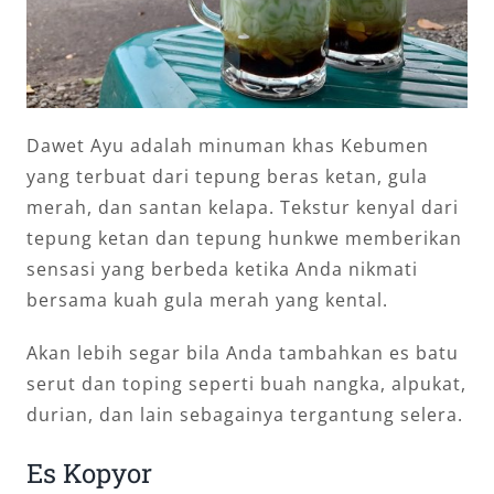
Dawet Ayu adalah minuman khas Kebumen
yang terbuat dari tepung beras ketan, gula
merah, dan santan kelapa. Tekstur kenyal dari
tepung ketan dan tepung hunkwe memberikan
sensasi yang berbeda ketika Anda nikmati
bersama kuah gula merah yang kental.
Akan lebih segar bila Anda tambahkan es batu
serut dan toping seperti buah nangka, alpukat,
durian, dan lain sebagainya tergantung selera.
Es Kopyor