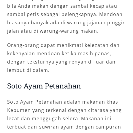
bila Anda makan dengan sambal kecap atau
sambal petis sebagai pelengkapnya. Mendoan
biasanya banyak ada di warung jajanan pinggir
jalan atau di warung-warung makan.
Orang-orang dapat menikmati kelezatan dan
kekenyalan mendoan ketika masih panas,
dengan teksturnya yang renyah di luar dan
lembut di dalam.
Soto Ayam Petanahan
Soto Ayam Petanahan adalah makanan khas
Kebumen yang terkenal dengan citarasa yang
lezat dan menggugah selera. Makanan ini
terbuat dari suwiran ayam dengan campuran