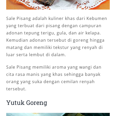
Sale Pisang adalah kuliner khas dari Kebumen
yang terbuat dari pisang dengan campuran
adonan tepung terigu, gula, dan air kelapa.
Kemudian adonan tersebut di goreng hingga
matang dan memiliki tekstur yang renyah di
luar serta lembut di dalam.
Sale Pisang memiliki aroma yang wangi dan
cita rasa manis yang khas sehingga banyak
orang yang suka dengan cemilan renyah
tersebut.
Yutuk Goreng