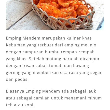
Emping Mendem merupakan kuliner khas
Kebumen yang terbuat dari emping melinjo
dengan campuran bumbu rempah-rempah
yang khas. Setelah matang barulah dicampur
dengan irisan cabai, tomat, dan bawang
goreng yang memberikan cita rasa yang segar
dan pedas.
Biasanya Emping Mendem ada sebagai lauk
atau sebagai camilan untuk menemani minum
teh atau kopi.