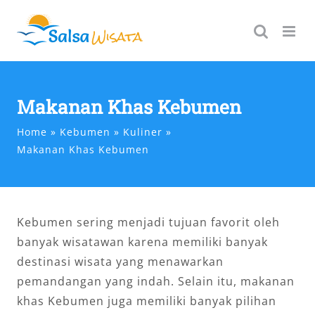
Skip
to
content
Makanan Khas Kebumen
Home
Kebumen
Kuliner
Makanan Khas Kebumen
Kebumen sering menjadi tujuan favorit oleh
banyak wisatawan karena memiliki banyak
destinasi wisata yang menawarkan
pemandangan yang indah. Selain itu, makanan
khas Kebumen juga memiliki banyak pilihan