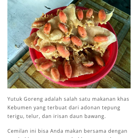
Yutuk Goreng adalah salah satu makanan khas
Kebumen yang terbuat dari adonan tepung
terigu, telur, dan irisan daun bawang.
Cemilan ini bisa Anda makan bersama dengan