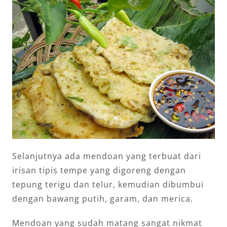
Selanjutnya ada mendoan yang terbuat dari
irisan tipis tempe yang digoreng dengan
tepung terigu dan telur, kemudian dibumbui
dengan bawang putih, garam, dan merica.
Mendoan yang sudah matang sangat nikmat