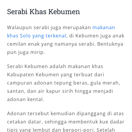
Serabi Khas Kebumen
Walaupun serabi juga merupakan
makanan
khas Solo yang terkenal
, di Kebumen juga anak
cemilan enak yang namanya serabi. Bentuknya
pun juga mirip.
Serabi Kebumen adalah makanan khas
Kabupaten Kebumen yang terbuat dari
campuran adonan tepung beras, gula merah,
santan, dan air kapur sirih hingga menjadi
adonan kental.
Adonan tersebut kemudian dipanggang di atas
cetakan datar, sehingga membentuk kue dadar
tipis yang lembut dan berpori-pori. Setelah