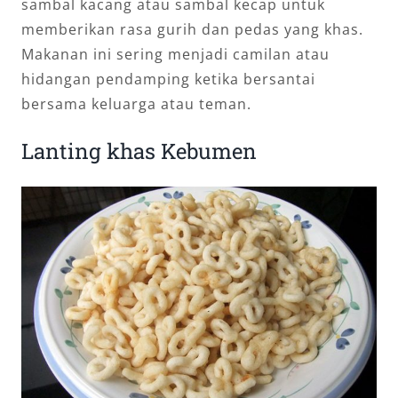
sambal kacang atau sambal kecap untuk
memberikan rasa gurih dan pedas yang khas.
Makanan ini sering menjadi camilan atau
hidangan pendamping ketika bersantai
bersama keluarga atau teman.
Lanting khas Kebumen