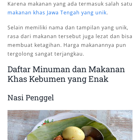
Karena makanan yang ada termasuk salah satu
makanan khas Jawa Tengah yang unik
.
Selain memiliki nama dan tampilan yang unik,
rasa dari makanan tersebut juga lezat dan bisa
membuat ketagihan. Harga makanannya pun
tergolong sangat terjangkau.
Daftar Minuman dan Makanan
Khas Kebumen yang Enak
Nasi Penggel