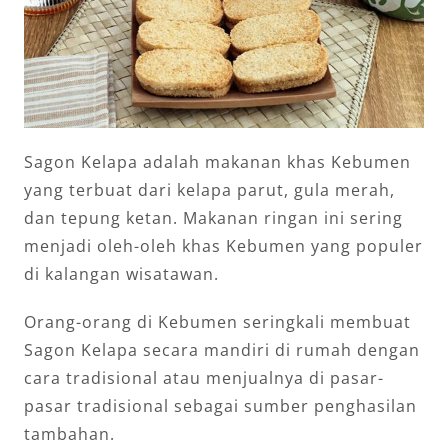
Sagon Kelapa adalah makanan khas Kebumen
yang terbuat dari kelapa parut, gula merah,
dan tepung ketan. Makanan ringan ini sering
menjadi oleh-oleh khas Kebumen yang populer
di kalangan wisatawan.
Orang-orang di Kebumen seringkali membuat
Sagon Kelapa secara mandiri di rumah dengan
cara tradisional atau menjualnya di pasar-
pasar tradisional sebagai sumber penghasilan
tambahan.