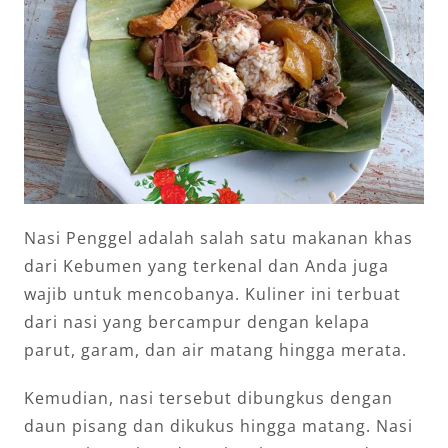
Nasi Penggel adalah salah satu makanan khas
dari Kebumen yang terkenal dan Anda juga
wajib untuk mencobanya. Kuliner ini terbuat
dari nasi yang bercampur dengan kelapa
parut, garam, dan air matang hingga merata.
Kemudian, nasi tersebut dibungkus dengan
daun pisang dan dikukus hingga matang. Nasi