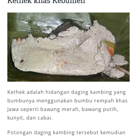
Kethek khas Kebumen
Kethek adalah hidangan daging kambing yang
bumbunya menggunakan bumbu rempah khas
Jawa seperti bawang merah, bawang putih,
kunyit, dan cabai.
Potongan daging kambing tersebut kemudian