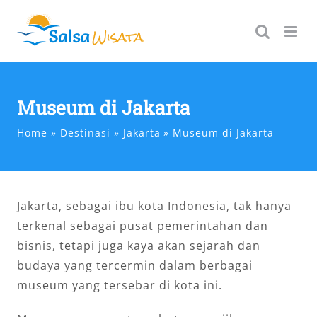
Skip
to
content
Museum di Jakarta
Home
Destinasi
Jakarta
Museum di Jakarta
Jakarta, sebagai ibu kota Indonesia, tak hanya
terkenal sebagai pusat pemerintahan dan
bisnis, tetapi juga kaya akan sejarah dan
budaya yang tercermin dalam berbagai
museum yang tersebar di kota ini.