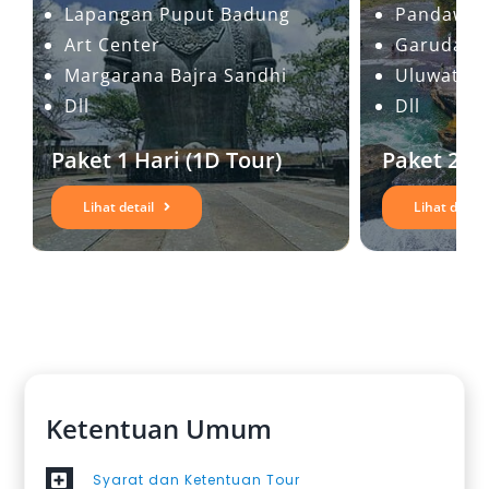
Lapangan Puput Badung
Pandawa 
Art Center
Garuda W
Margarana Bajra Sandhi
Uluwatu
Dll
Dll
Paket 1 Hari (1D Tour)
Paket 2 H
Lihat detail
Lihat detail
Ketentuan Umum
Syarat dan Ketentuan Tour