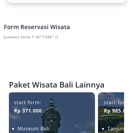
Form Reservasi Wisata
[contact-form-7 id=”1266″ /]
Paket Wisata Bali Lainnya
start form:
start form:
Rp 371.000
Rp 985.000
Museum Bali
Tanjung 