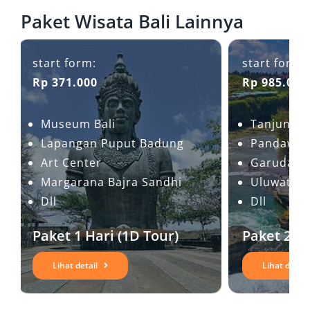
Paket Wisata Bali Lainnya
start form:
start form:
Rp 371.000
Rp 985.000
Museum Bali
Tanjung 
Lapangan Puput Badung
Pandawa 
Art Center
Garuda W
Margarana Bajra Sandhi
Uluwatu
Dll
Dll
Paket 1 Hari (1D Tour)
Paket 2 H
Lihat detail
Lihat detail