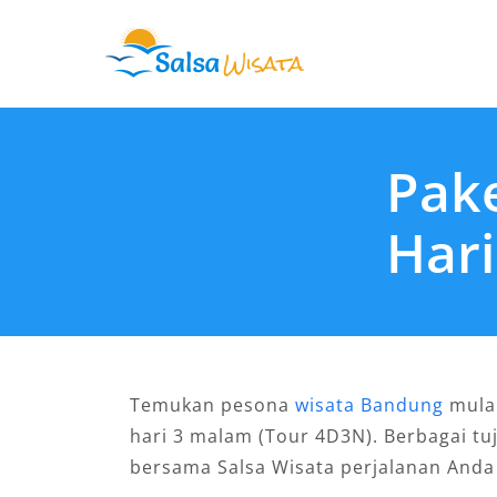
Skip
to
content
Pak
Hari
Temukan pesona
wisata Bandung
mulai
hari 3 malam (Tour 4D3N). Berbagai tu
bersama Salsa Wisata perjalanan And