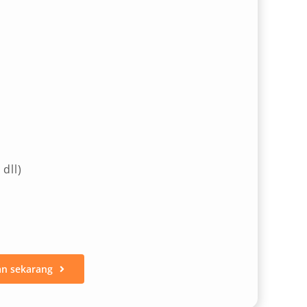
dll)
an sekarang