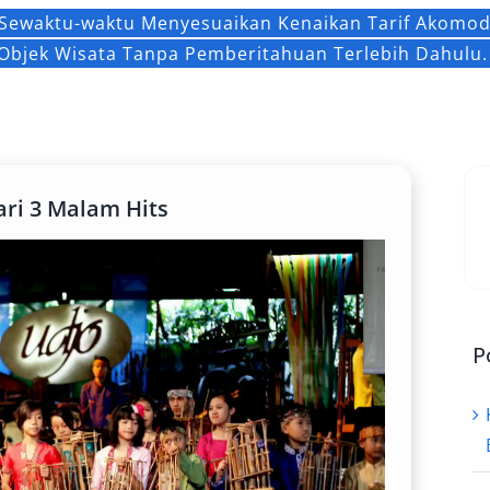
Sewaktu-waktu Menyesuaikan Kenaikan Tarif Akomoda
Objek Wisata Tanpa Pemberitahuan Terlebih Dahulu.
ri 3 Malam Hits
P