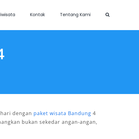
iwisata
Kontak
Tentang Kami
4
 hari dengan
paket wisata Bandung
4
yenangkan bukan sekedar angan-angan,