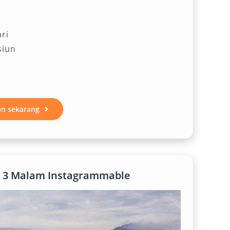
ari
siun
an sekarang
i 3 Malam Instagrammable