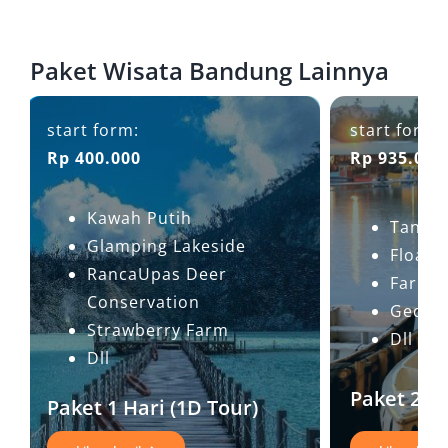
Paket Wisata Bandung Lainnya
start form:
start form:
Rp 400.000
Rp 935.000
Kawah Putih
Tangk
Glamping Lakeside
Floati
RancaUpas Deer
Farmh
Conservation
Gedun
Strawberry Farm
Dll
Dll
Paket 2 H
Paket 1 Hari (1D Tour)