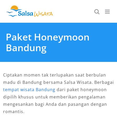
Skip
to
content
Paket Honeymoon
Bandung
Ciptakan momen tak terlupakan saat berbulan
madu di Bandung bersama Salsa Wisata. Berbagai
tempat wisata Bandung
dari paket honeymoon
dipilih khusus untuk memberikan pengalaman
mengesankan bagi Anda dan pasangan dengan
romantis.