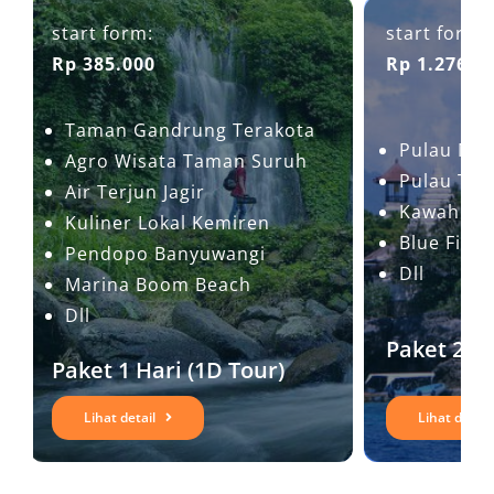
start form:
start form:
Rp 385.000
Rp 1.276.0
Taman Gandrung Terakota
Pulau Me
Agro Wisata Taman Suruh
Pulau Ta
Air Terjun Jagir
Kawah Ije
Kuliner Lokal Kemiren
Blue Fire
Pendopo Banyuwangi
Dll
Marina Boom Beach
Dll
Paket 2 H
Paket 1 Hari (1D Tour)
Lihat detail
Lihat detail