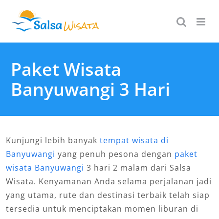
Skip
to
content
Paket Wisata
Banyuwangi 3 Hari
Kunjungi lebih banyak
tempat wisata di
Banyuwangi
yang penuh pesona dengan
paket
wisata Banyuwangi
3 hari 2 malam dari Salsa
Wisata. Kenyamanan Anda selama perjalanan jadi
yang utama, rute dan destinasi terbaik telah siap
tersedia untuk menciptakan momen liburan di