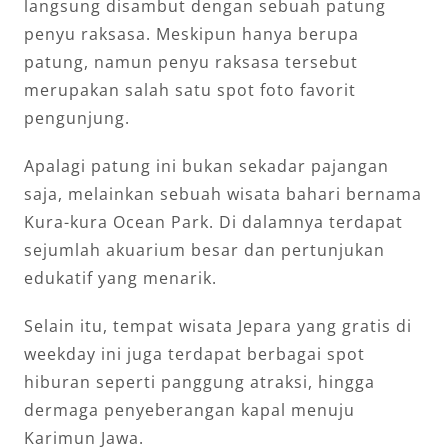
langsung disambut dengan sebuah patung
penyu raksasa. Meskipun hanya berupa
patung, namun penyu raksasa tersebut
merupakan salah satu spot foto favorit
pengunjung.
Apalagi patung ini bukan sekadar pajangan
saja, melainkan sebuah wisata bahari bernama
Kura-kura Ocean Park. Di dalamnya terdapat
sejumlah akuarium besar dan pertunjukan
edukatif yang menarik.
Selain itu, tempat wisata Jepara yang gratis di
weekday ini juga terdapat berbagai spot
hiburan seperti panggung atraksi, hingga
dermaga penyeberangan kapal menuju
Karimun Jawa.