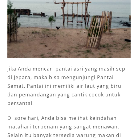
Jika Anda mencari pantai asri yang masih sepi
di Jepara, maka bisa mengunjungi Pantai
Semat. Pantai ini memiliki air laut yang biru
dan pemandangan yang cantik cocok untuk
bersantai.
Di sore hari, Anda bisa melihat keindahan
matahari terbenam yang sangat menawan.
Selain itu banyak tersedia warung makan di