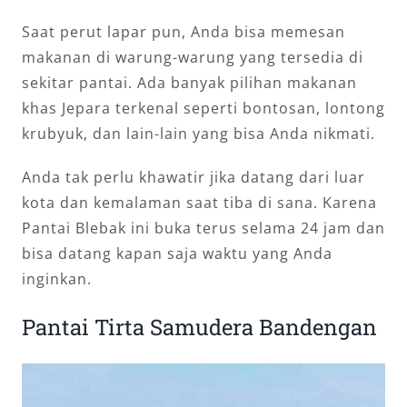
Saat perut lapar pun, Anda bisa memesan
makanan di warung-warung yang tersedia di
sekitar pantai. Ada banyak pilihan makanan
khas Jepara terkenal seperti bontosan, lontong
krubyuk, dan lain-lain yang bisa Anda nikmati.
Anda tak perlu khawatir jika datang dari luar
kota dan kemalaman saat tiba di sana. Karena
Pantai Blebak ini buka terus selama 24 jam dan
bisa datang kapan saja waktu yang Anda
inginkan.
Pantai Tirta Samudera Bandengan