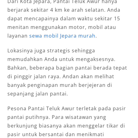
Dari Kota Jepara, Pantai Teluk Awur hanya
berjarak sekitar 4 km ke arah selatan. Anda
dapat mencapainya dalam waktu sekitar 15
menitan menggunakan motor, mobil atau
layanan
sewa mobil Jepara murah
.
Lokasinya juga strategis sehingga
memudahkan Anda untuk mengaksesnya.
Bahkan, beberapa bagian pantai berada tepat
di pinggir jalan raya. Andan akan melihat
banyak penginapan murah berjejeran di
sepanjang jalan pantai.
Pesona Pantai Teluk Awur terletak pada pasir
pantai putihnya. Para wisatawan yang
berkunjung biasanya akan menggelar tikar di
pasir untuk bersantai dan menikmati