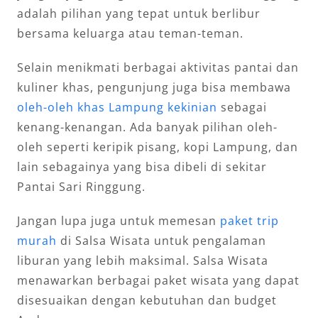
adalah pilihan yang tepat untuk berlibur
bersama keluarga atau teman-teman.
Selain menikmati berbagai aktivitas pantai dan
kuliner khas, pengunjung juga bisa membawa
oleh-oleh khas Lampung kekinian
sebagai
kenang-kenangan. Ada banyak pilihan oleh-
oleh seperti keripik pisang, kopi Lampung, dan
lain sebagainya yang bisa dibeli di sekitar
Pantai Sari Ringgung.
Jangan lupa juga untuk memesan
paket trip
murah
di Salsa Wisata untuk pengalaman
liburan yang lebih maksimal. Salsa Wisata
menawarkan berbagai paket wisata yang dapat
disesuaikan dengan kebutuhan dan budget