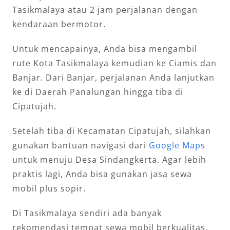
Tasikmalaya atau 2 jam perjalanan dengan
kendaraan bermotor.
Untuk mencapainya, Anda bisa mengambil
rute Kota Tasikmalaya kemudian ke Ciamis dan
Banjar. Dari Banjar, perjalanan Anda lanjutkan
ke di Daerah Panalungan hingga tiba di
Cipatujah.
Setelah tiba di Kecamatan Cipatujah, silahkan
gunakan bantuan navigasi dari
Google Maps
untuk menuju Desa Sindangkerta. Agar lebih
praktis lagi, Anda bisa gunakan jasa sewa
mobil plus sopir.
Di Tasikmalaya sendiri ada banyak
rekomendasi tempat sewa mobil berkualitas.