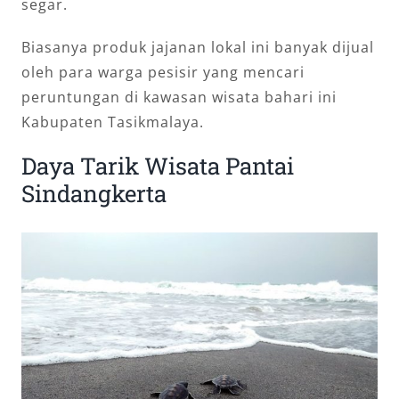
segar.
Biasanya produk jajanan lokal ini banyak dijual
oleh para warga pesisir yang mencari
peruntungan di kawasan wisata bahari ini
Kabupaten Tasikmalaya.
Daya Tarik Wisata Pantai
Sindangkerta