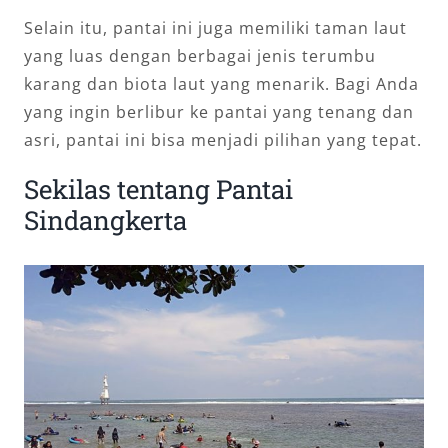
Selain itu, pantai ini juga memiliki taman laut
yang luas dengan berbagai jenis terumbu
karang dan biota laut yang menarik. Bagi Anda
yang ingin berlibur ke pantai yang tenang dan
asri, pantai ini bisa menjadi pilihan yang tepat.
Sekilas tentang Pantai
Sindangkerta