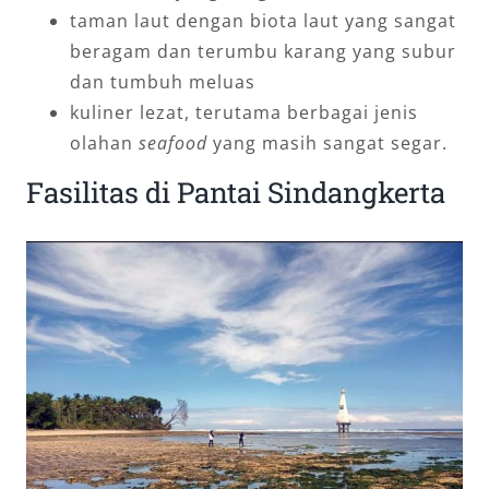
taman laut dengan biota laut yang sangat
beragam dan terumbu karang yang subur
dan tumbuh meluas
kuliner lezat, terutama berbagai jenis
olahan
seafood
yang masih sangat segar.
Fasilitas di Pantai Sindangkerta