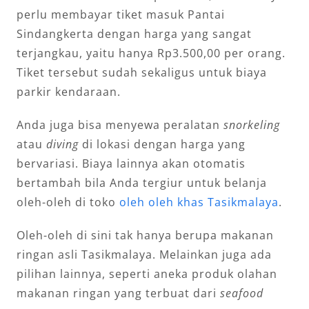
perlu membayar tiket masuk Pantai
Sindangkerta dengan harga yang sangat
terjangkau, yaitu hanya Rp3.500,00 per orang.
Tiket tersebut sudah sekaligus untuk biaya
parkir kendaraan.
Anda juga bisa menyewa peralatan
snorkeling
atau
diving
di lokasi dengan harga yang
bervariasi. Biaya lainnya akan otomatis
bertambah bila Anda tergiur untuk belanja
oleh-oleh di toko
oleh oleh khas Tasikmalaya
.
Oleh-oleh di sini tak hanya berupa makanan
ringan asli Tasikmalaya. Melainkan juga ada
pilihan lainnya, seperti aneka produk olahan
makanan ringan yang terbuat dari
seafood