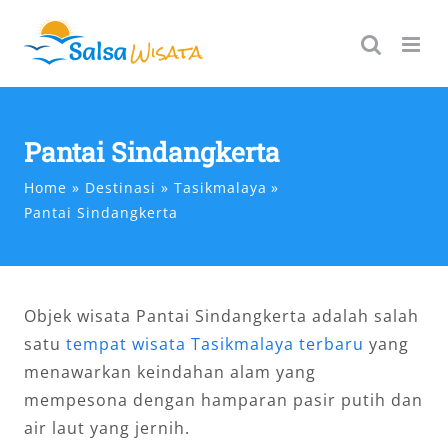
Skip
to
content
Pantai Sindangkerta
Home
Destinasi
Tasikmalaya
Pantai Sindangkerta
Objek wisata Pantai Sindangkerta adalah salah
satu
tempat wisata Tasikmalaya terbaru
yang
menawarkan keindahan alam yang
mempesona dengan hamparan pasir putih dan
air laut yang jernih.