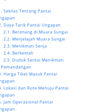
Sekilas Tentang Pantai
ngapan
Daya Tarik Pantai Ungapan
Berenang di Muara Sungai
Menjelajah Muara Sungai
Menikmati Senja
Berkemah
Duduk Santai Menikmati
Pemandangan
Harga Tiket Masuk Pantai
ngapan
Lokasi dan Rute Menuju Pantai
ngapan
Jam Operasional Pantai
ngapan