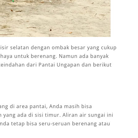
sisir selatan dengan ombak besar yang cukup
haya untuk berenang. Namun ada banyak
keindahan dari Pantai Ungapan dan berikut
ng di area pantai, Anda masih bisa
ang ada di sisi timur. Aliran air sungai ini
nda tetap bisa seru-seruan berenang atau