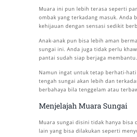
Muara ini pun lebih terasa seperti pan
ombak yang terkadang masuk. Anda bi
kehijauan dengan sensasi sedikit ber
Anak-anak pun bisa lebih aman bermai
sungai ini. Anda juga tidak perlu khaw
pantai sudah siap berjaga membantu
Namun ingat untuk tetap berhati-hati
tengah sungai akan lebih dan terkada
berbahaya bila tenggelam atau terba
Menjelajah Muara Sungai
Muara sungai disini tidak hanya bisa
lain yang bisa dilakukan seperti meny