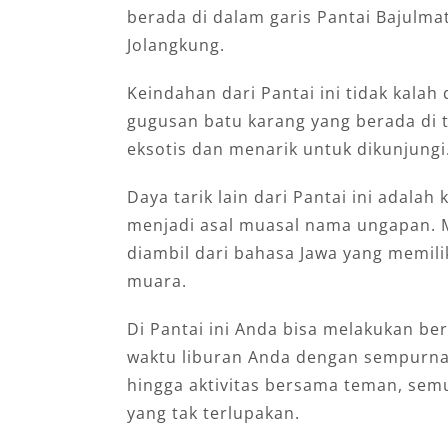
berada di dalam garis Pantai Bajulm
Jolangkung.
Keindahan dari Pantai ini tidak kalah
gugusan batu karang yang berada d
eksotis dan menarik untuk dikunjungi
Daya tarik lain dari Pantai ini adala
menjadi asal muasal nama ungapan.
diambil dari bahasa Jawa yang memili
muara.
Di Pantai ini Anda bisa melakukan be
waktu liburan Anda dengan sempurna.
hingga aktivitas bersama teman, sem
yang tak terlupakan.