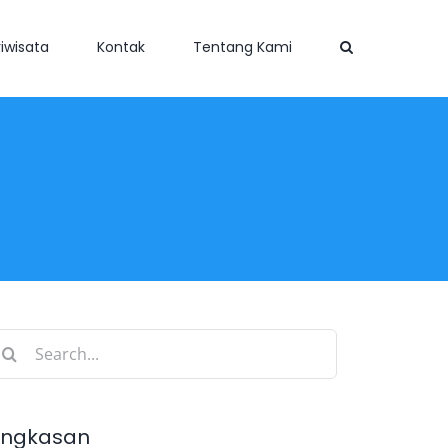
iwisata
Kontak
Tentang Kami
earch
r:
ingkasan