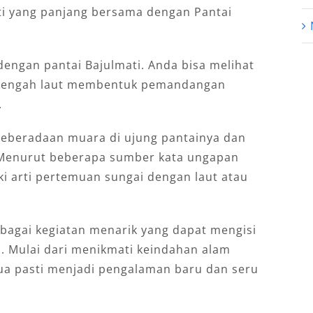
ati yang panjang bersama dengan Pantai
 dengan pantai Bajulmati. Anda bisa melihat
i tengah laut membentuk pemandangan
.
h keberadaan muara di ujung pantainya dan
 Menurut beberapa sumber kata ungapan
ki arti pertemuan sungai dengan laut atau
rbagai kegiatan menarik yang dapat mengisi
 Mulai dari menikmati keindahan alam
ua pasti menjadi pengalaman baru dan seru