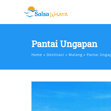
Skip
to
content
Pantai Ungapan
Home
Destinasi
Malang
Pantai Unga