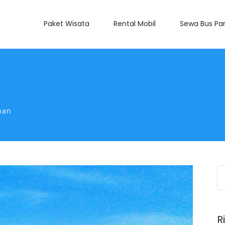
Paket Wisata
Rental Mobil
Sewa Bus Par
pan
S
fo
R