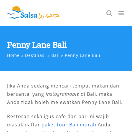
Skip
to
content
Penny Lane Bali
Home
Destinasi
Bali
Penny Lane Bali
Jika Anda sedang mencari tempat makan dan
bersantai yang
instagramable
di Bali, maka
Anda tidak boleh melewatkan Penny Lane Bali.
Restoran sekaligus cafe dan bar ini wajib
masuk daftar
paket tour Bali murah
Anda