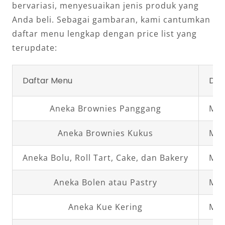
bervariasi, menyesuaikan jenis produk yang
Anda beli. Sebagai gambaran, kami cantumkan
daftar menu lengkap dengan price list yang
terupdate:
Daftar Menu
Daf
Aneka Brownies Panggang
Mul
Aneka Brownies Kukus
Mul
Aneka Bolu, Roll Tart, Cake, dan Bakery
Mul
Aneka Bolen atau Pastry
Mul
Aneka Kue Kering
Mul