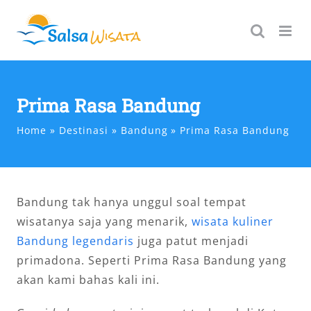
Skip
to
content
Prima Rasa Bandung
Home
Destinasi
Bandung
Prima Rasa Bandung
Bandung tak hanya unggul soal tempat
wisatanya saja yang menarik,
wisata kuliner
Bandung legendaris
juga patut menjadi
primadona. Seperti Prima Rasa Bandung yang
akan kami bahas kali ini.