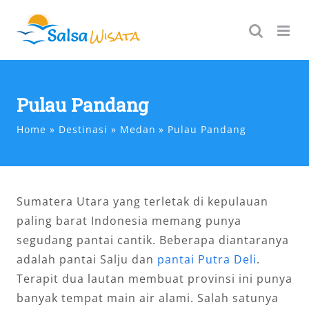
Skip
to
content
Pulau Pandang
Home
Destinasi
Medan
Pulau Pandang
Sumatera Utara yang terletak di kepulauan
paling barat Indonesia memang punya
segudang pantai cantik. Beberapa diantaranya
adalah pantai Salju dan
pantai Putra Deli
.
Terapit dua lautan membuat provinsi ini punya
banyak tempat main air alami. Salah satunya