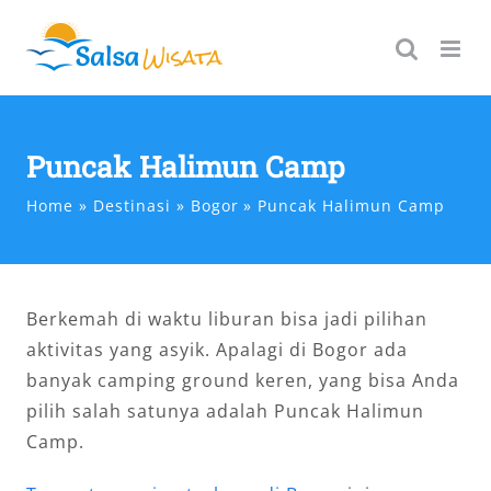
Skip
to
content
Puncak Halimun Camp
Home
Destinasi
Bogor
Puncak Halimun Camp
Berkemah di waktu liburan bisa jadi pilihan
aktivitas yang asyik. Apalagi di Bogor ada
banyak camping ground keren, yang bisa Anda
pilih salah satunya adalah Puncak Halimun
Camp.