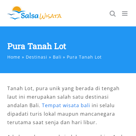
Skip
to
content
Pura Tanah Lot
Home
Destinasi
Bali
Pura Tanah Lot
Tanah Lot, pura unik yang berada di tengah
laut ini merupakan salah satu destinasi
andalan Bali.
Tempat wisata bali
ini selalu
dipadati turis lokal maupun mancanegara
terutama saat senja dan hari libur.