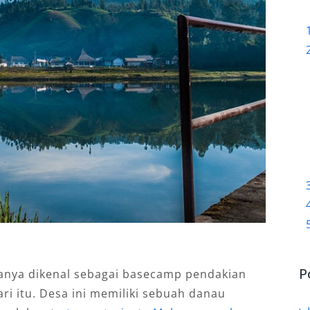
P
anya dikenal sebagai basecamp pendakian
ri itu. Desa ini memiliki sebuah danau