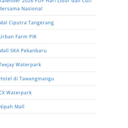
Kalender 2026 PDF Hari Libur dan Cuti
Bersama Nasional
Mal Ciputra Tangerang
Urban Farm PIK
Mall SKA Pekanbaru
Teejay Waterpark
Hotel di Tawangmangu
CX Waterpark
Nipah Mall