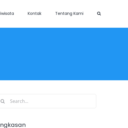
iwisata
Kontak
Tentang Kami
earch
r:
ingkasan