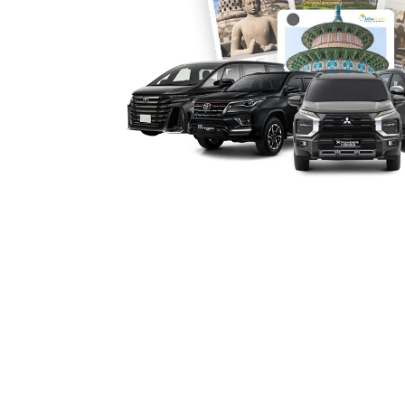
meyakinkan.
5. Performa Kendaraan And
Sebagai sedan premium, Camry dibeka
modern, dan suspensi yang stabil. Hal
rute di Demak maupun luar kota tera
Dengan dukungan armada mobil terbaru
menjamin performa kendaraan selalu 
6. Akses ke Titik Strategis T
Kebutuhan perjalanan di Demak sering 
penting, seperti kawasan bisnis, destin
Melalui layanan rental Camry Demak, 
tersebut dengan mudah. Opsi antar je