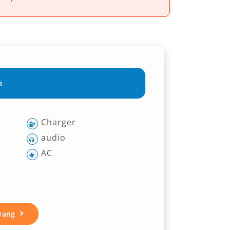
m
Charger
audio
AC
rang