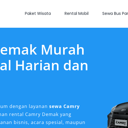
Paket Wisata
Rental Mobil
Sewa Bus Par
Demak Murah
al Harian dan
ium dengan layanan
sewa Camry
lihan rental Camry Demak yang
anan bisnis, acara spesial, maupun