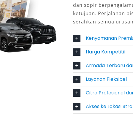
dan sopir berpengalam
ketujuan. Perjalanan bi
serahkan semua urusan
al dan Aman
Kenyamanan Prem
li mesin bertenaga, sistem keamanan
 ini membuat perjalanan ke berbagai
Harga Kompetitif
sa lebih aman dan menyenangkan.
, penyedia rental mobil Camry juga
Armada Terbaru da
prima.
Layanan Fleksibel
anpa Repot
Citra Profesional da
kali melibatkan kunjungan ke lokasi
Akses ke Lokasi Stra
asi wisata religi, hingga bandara.
Anda bisa menjangkau semua titik
mput memastikan mobilitas lebih