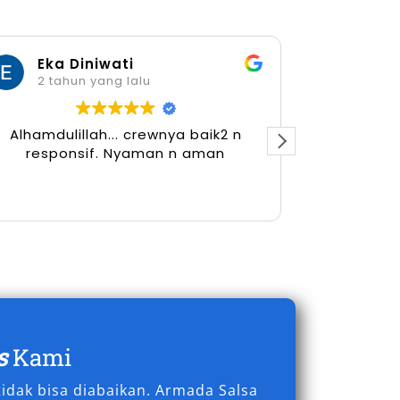
Eka Diniwati
Her
2 tahun yang lalu
2 tah
Alhamdulillah... crewnya baik2 n
responsif. Nyaman n aman
s
Kami
idak bisa diabaikan. Armada Salsa