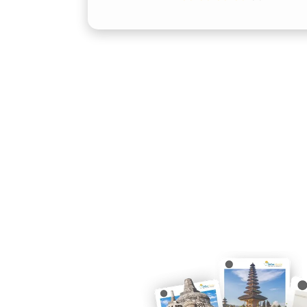
3. Fleksibilitas Layanan ya
Layanan sewa mobil Camry Demak hadi
kebutuhan. Ada pilihan sewa Camry de
yang lebih praktis, maupun lepas kunci
Durasi pun bervariasi, mulai dari hari
Fleksibilitas ini membuat layanan ren
dengan agenda perjalanan Anda.
4. Citra Profesional dan Eleg
Menggunakan Camry tidak hanya soal tr
prestise. Kehadiran rental Camry De
pun menikmati citra elegan tanpa haru
permanen. Baik untuk pertemuan bisni
kunjungan resmi, mobil ini mampu men