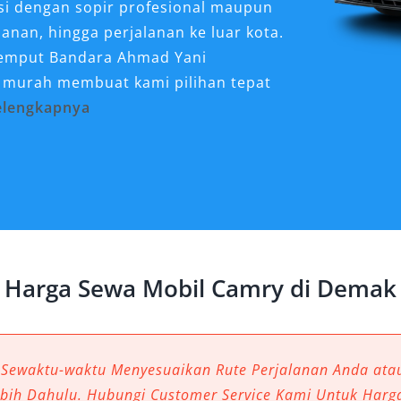
si dengan sopir profesional maupun
lanan, hingga perjalanan ke luar kota.
 jemput Bandara Ahmad Yani
a murah membuat kami pilihan tepat
elengkapnya
Sangat Dibutuhkan untuk
ilitas tinggi, baik untuk
pun perjalanan keluarga. Dalam
enjadi solusi transportasi yang
Harga Sewa Mobil Camry di Demak
nawarkan kemewahan, namun juga
an citra profesional yang
n. Melalui layanan rental mobil
asakan pengalaman berkendara yang
 Sewaktu-waktu Menyesuaikan Rute Perjalanan Anda at
ebih Dahulu. Hubungi Customer Service Kami Untuk Harg