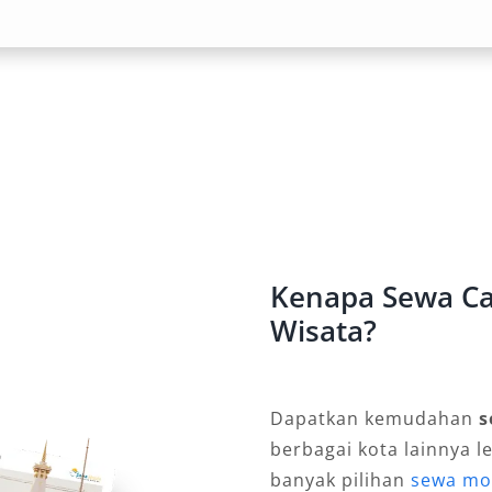
ng Lengkap
r dengan berbagai opsi sesuai
ngan sopir Demak untuk perjalanan
 bagi Anda yang ingin privasi penuh.
an, mingguan, hingga bulanan.
tal Camry lebih mudah disesuaikan
Kenapa Sewa Ca
an
Wisata?
ansportasi, tetapi juga soal
mak harga murah memungkinkan siapa
Dapatkan kemudahan
s
s memiliki kendaraan secara
berbagai kota lainnya l
s, acara pernikahan, maupun
banyak pilihan
sewa mo
ingkatkan kesan profesional dan