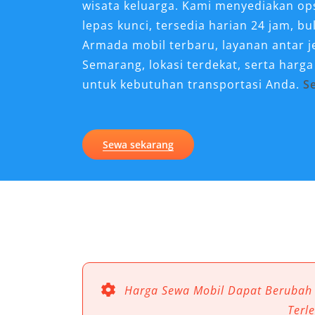
wisata keluarga. Kami menyediakan op
lepas kunci, tersedia harian 24 jam, bu
Armada mobil terbaru, layanan antar
Semarang, lokasi terdekat, serta harg
untuk kebutuhan transportasi Anda.
S
Kenapa Sewa Mobil Camry 
Perjalanan di Demak?
Sewa sekarang
Demak dikenal sebagai kota dengan mob
kepentingan bisnis, wisata religi, mau
konteks ini, sewa mobil Camry Demak m
semakin dibutuhkan. Tidak hanya me
menghadirkan efisiensi, kenyamanan, d
mendukung kebutuhan perjalanan moder
Camry di Salsa Wisata, Anda bisa mer
Harga Sewa Mobil Dapat Berubah
jauh lebih praktis dan berkelas.
Terl