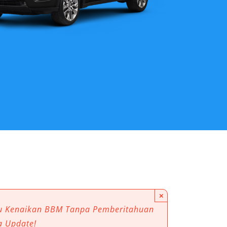
×
au Kenaikan BBM Tanpa Pemberitahuan
a Update!