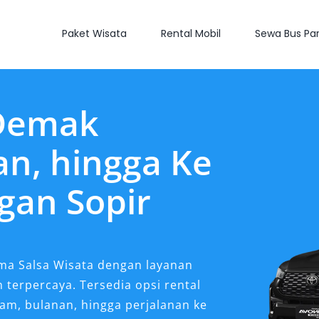
Paket Wisata
Rental Mobil
Sewa Bus Par
 Demak
an, hingga Ke
gan Sopir
ma Salsa Wisata dengan layanan
n terpercaya. Tersedia opsi rental
am, bulanan, hingga perjalanan ke