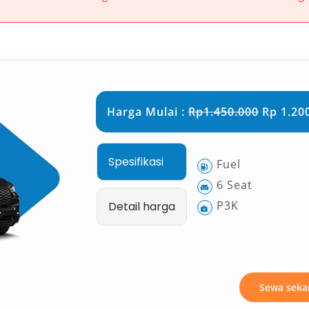
il Innova di Demak
uk Perjalanan Keluarga
Harga Mulai :
Rp1.450.000
Rp 1.200
abin lega, jok empuk, dan fitur
nan jauh terasa lebih nyaman.
Spesifikasi
Fuel
al, Innova cocok untuk rombongan
6 Seat
n wisata.
P3K
Detail harga
: Harian, Bulanan, hingga Ke
 Anda bisa menyesuaikan kebutuhan
Sewa seka
ga perjalanan ke luar kota. Fasilitas