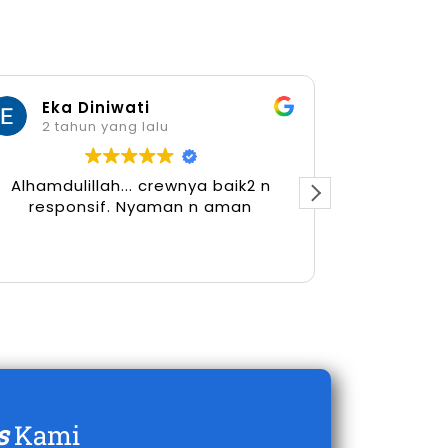
Eka Diniwati
Her
2 tahun yang lalu
2 tah
Alhamdulillah... crewnya baik2 n
responsif. Nyaman n aman
s
Kami