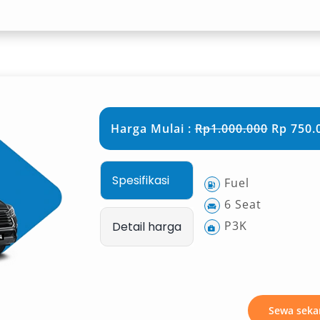
ur jadwal tanpa khawatir soal
ir atau Lepas Kunci
a. Jika ingin perjalanan santai
n dengan sopir profesional yang
Harga Mulai :
Rp1.000.000
Rp 750.0
Namun bila menginginkan privasi,
proses praktis dan transparan.
Spesifikasi
Fuel
ern
6 Seat
P3K
Detail harga
iasanya menawarkan berbagai tipe
turer, hingga Zenix Hybrid. Tersedia
dengan pilihan warna elegan seperti
ecara rutin sehingga aman, nyaman,
Sewa seka