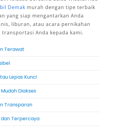
bil Demak
murah dengan tipe terbaik
an yang siap mengantarkan Anda
snis, liburan, atau acara pernikahan
 transportasi Anda kepada kami.
n Terawat
sibel
tau Lepas Kunci
n Mudah Diakses
an Transparan
l dan Terpercaya