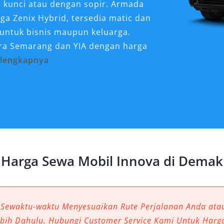
as kunci atau dengan sopir. Armada
a Zenix Hybrid, tersedia matic dan
 untuk bisnis maupun keluarga.
ra Semarang dan YIA dengan harga
lengkapnya
 Sangat Dibutuhkan
?
dengan mobilitas tinggi, baik untuk
erjalanan keluarga. Untuk menunjang
ilihan transportasi yang tepat
Harga Sewa Mobil Innova di Demak
il Innova Demak hadir sebagai solusi
leksibilitas, dan daya angkut yang
alanan. Tidak heran jika rental mobil
eh masyarakat maupun wisatawan
 Sewaktu-waktu Menyesuaikan Rute Perjalanan Anda at
ebih Dahulu. Hubungi Customer Service Kami Untuk Harg