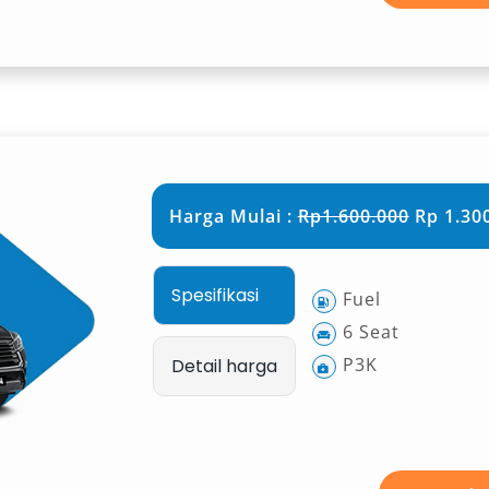
anan Terdekat
 lainnya adalah harga kompetitif yang
ebutuhan perjalanan. Ditambah lagi,
egis dan terdekat dari pusat kota
dahkan proses pemesanan.
Harga Mulai :
Rp1.600.000
Rp 1.300
yanan fleksibel, hingga armada
Spesifikasi
n jika dikatakan bahwa
sewa mobil
Fuel
tasi terbaik untuk segala kebutuhan
6 Seat
rjangkau, layanan profesional, dan
P3K
Detail harga
sakan pengalaman perjalanan yang
emilih rental Innova Demak menjadi
 Demak berjalan lancar dan