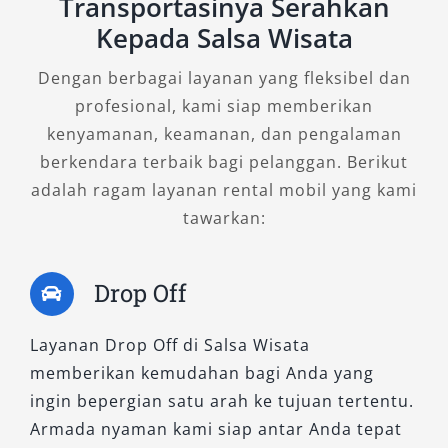
Transportasinya Serahkan
5. Pahami Sistem Sewa (Lepas
Kepada Salsa Wisata
Kunci atau Dengan Sopir)
Dengan berbagai layanan yang fleksibel dan
Jika Anda memilih rental mobil Demak lepas
profesional, kami siap memberikan
kunci, pastikan syarat administrasi terpenuhi
kenyamanan, keamanan, dan pengalaman
dan Anda memahami rute perjalanan.
berkendara terbaik bagi pelanggan. Berikut
Sementara itu, opsi dengan sopir lebih praktis
adalah ragam layanan rental mobil yang kami
untuk perjalanan luar kota atau kunjungan
tawarkan:
pertama ke Demak.
6. Perhatikan Fleksibilitas Layanan
Drop Off
Pilih jasa yang menyediakan paket fleksibel
Layanan Drop Off di Salsa Wisata
seperti sewa harian, mingguan, hingga
memberikan kemudahan bagi Anda yang
bulanan. Fleksibilitas ini penting terutama
ingin bepergian satu arah ke tujuan tertentu.
untuk kebutuhan dinamis seperti perjalanan
Armada nyaman kami siap antar Anda tepat