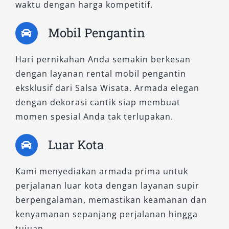
bisnis atau agenda keluarga.
waktu dengan harga kompetitif.
7. Pastikan Dukungan Layanan
Mobil Pengantin
Pelanggan
Hari pernikahan Anda semakin berkesan
dengan layanan rental mobil pengantin
Layanan customer support yang aktif 24 jam
eksklusif dari Salsa Wisata. Armada elegan
sangat membantu jika terjadi kendala di
dengan dekorasi cantik siap membuat
perjalanan. Ini menjadi indikator penting
momen spesial Anda tak terlupakan.
bahwa penyedia benar-benar siap melayani
secara profesional.
Luar Kota
Dengan mempertimbangkan aspek-aspek di
atas, Anda dapat menemukan layanan sewa
Kami menyediakan armada prima untuk
mobil Demak murah yang tetap mengutamakan
perjalanan luar kota dengan layanan supir
kualitas, sehingga perjalanan terasa lebih
berpengalaman, memastikan keamanan dan
aman, nyaman, dan tanpa hambatan.
kenyamanan sepanjang perjalanan hingga
tujuan.