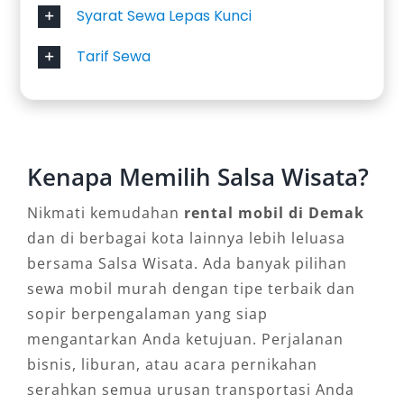
Syarat Sewa Lepas Kunci
Toyota Avanza & Daihatsu Xenia –
Tarif Sewa
ekonomis dan fungsional
Mitsubishi Xpander – modern dan lega
Toyota Innova Reborn & Venturer –
nyaman untuk jarak jauh
Toyota Innova Zenix Hybrid – efisien dan
Kenapa Memilih Salsa Wisata?
ramah lingkungan
Nikmati kemudahan
rental mobil di Demak
SUV Tangguh
dan di berbagai kota lainnya lebih leluasa
bersama Salsa Wisata. Ada banyak pilihan
Toyota Fortuner – kuat untuk berbagai
sewa mobil murah dengan tipe terbaik dan
kondisi jalan
sopir berpengalaman yang siap
Mitsubishi Pajero – stabil dan bertenaga
mengantarkan Anda ketujuan. Perjalanan
bisnis, liburan, atau acara pernikahan
Kendaraan Rombongan
serahkan semua urusan transportasi Anda