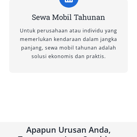
Harga murah memang menarik, namun jangan
abaikan kualitas layanan. Pastikan tarif yang
Sewa Mobil Tahunan
ditawarkan sudah termasuk fasilitas penting
seperti sopir, BBM (jika paket tertentu), atau
Untuk perusahaan atau individu yang
asuransi agar tidak muncul biaya tambahan di
memerlukan kendaraan dalam jangka
akhir.
panjang, sewa mobil tahunan adalah
solusi ekonomis dan praktis.
4. Periksa Kondisi dan
Kelengkapan Kendaraan
Sebelum digunakan, cek kondisi mobil secara
menyeluruh—mulai dari mesin, rem, AC,
hingga kebersihan interior. Dokumentasikan
jika ada kekurangan untuk menghindari
kesalahpahaman saat pengembalian.
Apapun Urusan Anda,