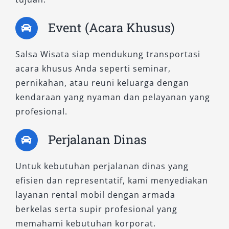
Tips ini juga membantu Anda mendapatkan
pengalaman sewa mobil Demak lepas kunci
Event (Acara Khusus)
maupun dengan sopir yang lebih aman dan
efisien.
Salsa Wisata siap mendukung transportasi
acara khusus Anda seperti seminar,
Rekomendasi Penggunaan
pernikahan, atau reuni keluarga dengan
Rental Mobil di Demak
kendaraan yang nyaman dan pelayanan yang
profesional.
Layanan ini cocok untuk berbagai kebutuhan:
Perjalanan Dinas
Wisata religi dan kuliner khas Demak
Perjalanan dinas dan bisnis
Untuk kebutuhan perjalanan dinas yang
Acara keluarga seperti pernikahan atau
efisien dan representatif, kami menyediakan
gathering
layanan rental mobil dengan armada
Kebutuhan harian atau transportasi
berkelas serta supir profesional yang
sementara
memahami kebutuhan korporat.