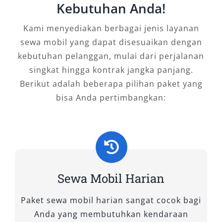
Kebutuhan Anda!
Demak yang Tepat
Kami menyediakan berbagai jenis layanan
Memilih layanan rental mobil Demak tidak
sewa mobil yang dapat disesuaikan dengan
cukup hanya melihat harga. Keputusan yang
kebutuhan pelanggan, mulai dari perjalanan
tepat akan berdampak langsung pada
singkat hingga kontrak jangka panjang.
kenyamanan, keamanan, dan kelancaran
Berikut adalah beberapa pilihan paket yang
perjalanan Anda. Berikut panduan praktis yang
bisa Anda pertimbangkan:
bisa dijadikan acuan:
1. Pastikan Kredibilitas Penyedia
Layanan
Sewa Mobil Harian
Pilih penyedia
sewa mobil Demak
yang
memiliki identitas jelas, ulasan pelanggan
Paket sewa mobil harian sangat cocok bagi
positif, serta layanan yang responsif. Penyedia
Anda yang membutuhkan kendaraan
terpercaya biasanya transparan dalam