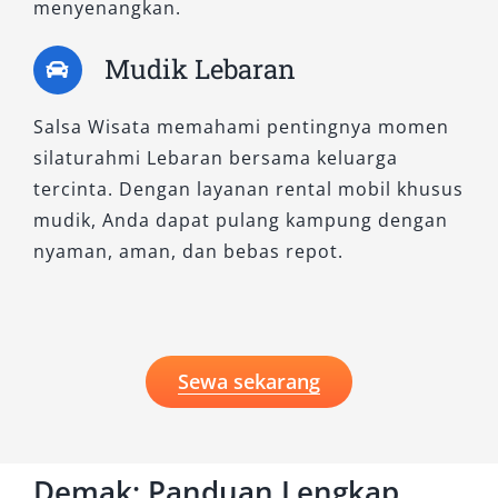
menyenangkan.
Baik untuk kebutuhan wisata, bisnis, maupun
Mudik Lebaran
keperluan mendadak, sewa mobil Demak
adalah solusi praktis yang siap mendukung
Salsa Wisata memahami pentingnya momen
mobilitas Anda kapan saja.
silaturahmi Lebaran bersama keluarga
tercinta. Dengan layanan rental mobil khusus
mudik, Anda dapat pulang kampung dengan
nyaman, aman, dan bebas repot.
Sewa sekarang
Demak: Panduan Lengkap