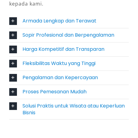
kepada kami.
Toyota Hiace Premio & Commuter –
kapasitas besar
Armada Lengkap dan Terawat
Hiace Premio Luxury – pengalaman
Sopir Profesional dan Berpengalaman
premium rombongan
Isuzu Elf Long – ideal untuk wisata grup
Harga Kompetitif dan Transparan
Pilihan armada ini memastikan setiap
Fleksibilitas Waktu yang Tinggi
kebutuhan, baik perjalanan personal maupun
korporasi, dapat terpenuhi secara optimal.
Pengalaman dan Kepercayaan
Fasilitas dan Layanan yang
Proses Pemesanan Mudah
Ditawarkan
Solusi Praktis untuk Wisata atau Keperluan
Bisnis
Layanan rental mobil Demak murah tidak
hanya soal harga, tetapi juga kualitas layanan.
Beberapa fasilitas penting yang biasanya