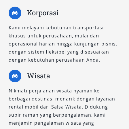
Antar-jemput bandara atau perjalanan
luar kota
Korporasi
Dengan fleksibilitas layanan, rental mobil
Kami melayani kebutuhan transportasi
menjadi solusi transportasi yang relevan untuk
khusus untuk perusahaan, mulai dari
berbagai situasi.
operasional harian hingga kunjungan bisnis,
Solusi Transportasi Andal di
dengan sistem fleksibel yang disesuaikan
Demak
dengan kebutuhan perusahaan Anda.
Wisata
Memilih
rental mobil Demak
yang tepat
adalah langkah penting untuk memastikan
Nikmati perjalanan wisata nyaman ke
perjalanan berjalan lancar tanpa kendala.
berbagai destinasi menarik dengan layanan
Dengan layanan profesional dari Salsa Wisata,
rental mobil dari Salsa Wisata. Didukung
Anda tidak hanya mendapatkan kendaraan,
supir ramah yang berpengalaman, kami
tetapi juga pengalaman perjalanan yang lebih
menjamin pengalaman wisata yang
nyaman, aman, dan efisien.