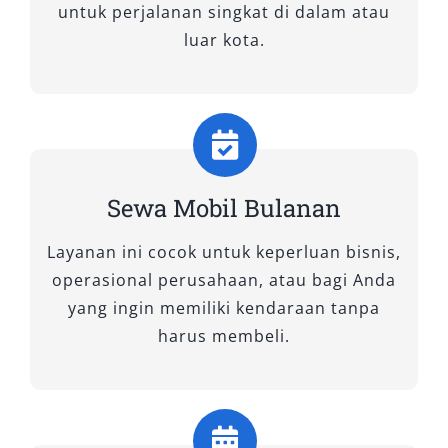
untuk perjalanan singkat di dalam atau
informasi, mulai dari harga hingga ketentuan
luar kota.
sewa.
2. Sesuaikan Jenis Mobil dengan
Kebutuhan
Tentukan kendaraan berdasarkan jumlah
Sewa Mobil Bulanan
penumpang, tujuan perjalanan, dan durasi
penggunaan. Untuk perjalanan keluarga, MPV
Layanan ini cocok untuk keperluan bisnis,
seperti Innova lebih ideal, sementara city car
operasional perusahaan, atau bagi Anda
cocok untuk kebutuhan harian yang lebih
yang ingin memiliki kendaraan tanpa
ringkas.
harus membeli.
3. Bandingkan Harga Secara
Rasional