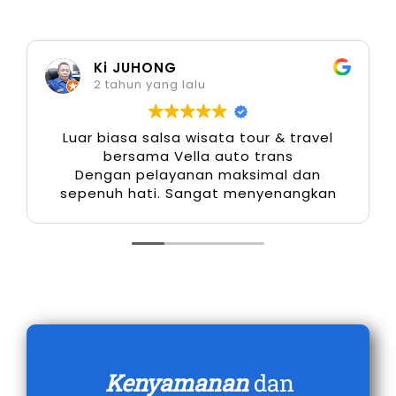
tersedia:
Armada terawat dan rutin diservis
Ki JUHONG
Sopir profesional dan berpengalaman
2 tahun yang lalu
Paket sewa fleksibel (harian, mingguan,
bulanan)
Luar biasa salsa wisata tour & travel
bersama Vella auto trans
Layanan 24 jam untuk kebutuhan
Dengan pelayanan maksimal dan
mendesak
sepenuh hati. Sangat menyenangkan
Asuransi perjalanan untuk keamanan
ekstra
Fasilitas ini memberikan rasa aman dan
kenyamanan selama perjalanan, baik untuk
wisata maupun keperluan bisnis.
Cara Sewa Mobil Demak dengan
Kenyamanan
dan
Mudah