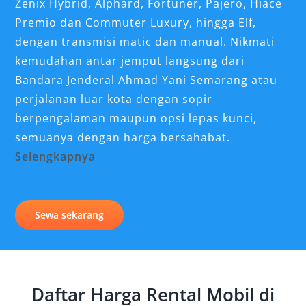
Zenix Hybrid, Alphard, Fortuner, Pajero, Hiace
Premio dan Commuter Luxury, hingga Elf,
dengan transmisi matic dan manual. Nikmati
kemudahan antar jemput langsung dari
Bandara Jenderal Ahmad Yani Semarang atau
perjalanan luar kota dengan sopir
berpengalaman maupun opsi lepas kunci,
semuanya dengan harga bersahabat.
Selengkapnya
Kebutuhan transportasi yang fleksibel di
Demak kini semakin mudah dipenuhi melalui
Sewa sekarang
layanan rental mobil Demak yang profesional
dan lengkap. Baik untuk wisata religi,
perjalanan bisnis, kebutuhan keluarga, hingga
keperluan mendadak, menggunakan jasa sewa
Daftar Harga Rental Mobil di
mobil Demak menjadi solusi praktis yang