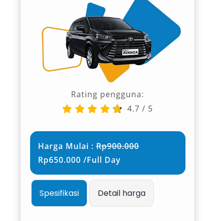
Rating pengguna:
4.7
/
5
Harga Mulai :
Rp900.000
Rp650.000 /Full Day
Spesifikasi
Detail harga