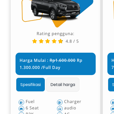
Rating pengguna:
4.8
/
5
Harga Mulai :
Rp1.600.000
Rp
H
1.300.000 /Full Day
7
Spesifikasi
Detail harga
Fuel
Charger
6 Seat
audio