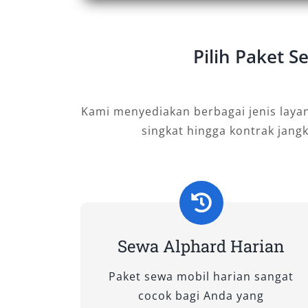
pilihan paling populer berkat kenyama
fitur mewah Alphard yang mendukung b
digunakan sebagai sewa Alphard untuk
Pilih Paket 
menyambut tamu VIP, memilih tipe ya
pengalaman terbaik. Oleh karena itu,
Alphard terbaru dengan fasilitas lengk
Kami menyediakan berbagai jenis laya
premium di Kuningan yang dapat dise
singkat hingga kontrak jang
1. New Alphard 2.5 Hybrid C
Varian ini mengedepankan teknologi 
hybrid yang hemat bahan bakar. Desai
premium yang menambah kesan mewah.
Sewa Alphard Harian
rental Alphard untuk acara eksklusif, k
juga menawarkan kabin luas dengan kap
Paket sewa mobil harian sangat
maupun eksekutif.
cocok bagi Anda yang