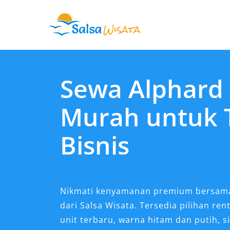
Skip
to
content
Sewa Alphard
Murah untuk 
Bisnis
Nikmati kenyamanan premium bersam
dari Salsa Wisata. Tersedia pilihan r
unit terbaru, warna hitam dan putih, 