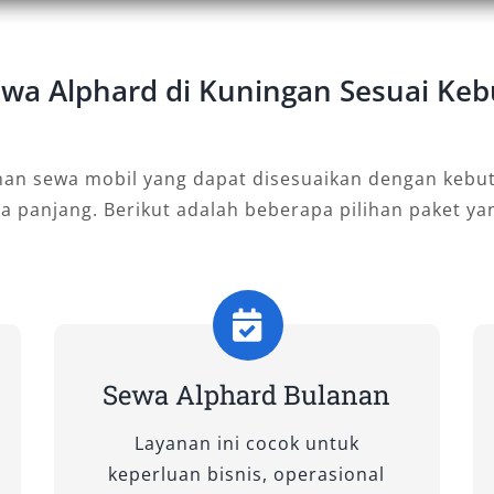
nan Alphard, desain elegan, serta
erbagai kebutuhan perjalanan. Baik
 keluarga, perjalanan bisnis, maupun
Sewa Alphard di Kuningan Sesuai Ke
ng tepat akan memastikan
 kami menghadirkan beragam tipe
ap dan layanan rental Alphard
nan sewa mobil yang dapat disesuaikan dengan kebut
suaikan dengan kebutuhan Anda.
ka panjang. Berikut adalah beberapa pilihan paket y
VT (Premium Color)
ramah lingkungan dengan mesin
n eksterior hadir dalam warna
 Sangat cocok bagi Anda yang ingin
Sewa Alphard Bulanan
arena selain tampil elegan, mobil ini
asitas Alphard ideal untuk keluarga
Layanan ini cocok untuk
keperluan bisnis, operasional