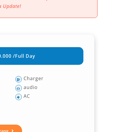
a Update!
.000 /Full Day
Charger
audio
AC
rang