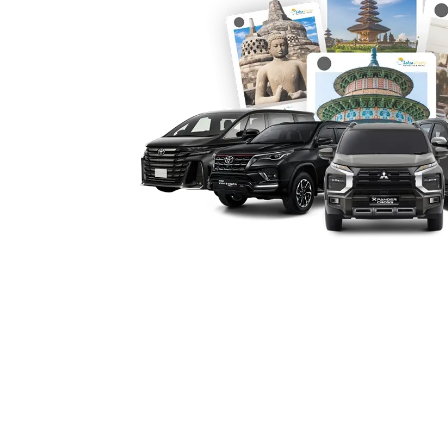
masing.
5. Profesionalisme Layanan 
Penyedia rental mobil Alphard Kuni
layanan tinggi, mulai dari kebersihan 
ketepatan waktu. Pengalaman ini menc
membangun kepercayaan (trustworthin
aman dan puas setiap kali menggunaka
6. Efektivitas Biaya untuk
Panjang
Meski tergolong mobil mewah, harga s
dengan fasilitas dan kenyamanan yang 
Alphard bulanan dan harian 24 jam, ba