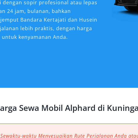
 dengan sopir profesional atau lepas
ian 24 jam, bulanan, bahkan
r jemput Bandara Kertajati dan Husein
alanan lebih praktis, dengan harga
t untuk kenyamanan Anda.
d Sangat Dibutuhkan
gan?
erluan bisnis, liburan keluarga,
endaraan yang mampu menghadirkan
ibilitas. Di sinilah sewa mobil
arga Sewa Mobil Alphard di Kuning
ma. MPV premium ini tidak hanya
las atas, tetapi juga menjawab
ngutamakan kenyamanan, keamanan,
 Sewaktu-waktu Menyesuaikan Rute Perjalanan Anda at