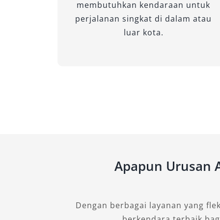
membutuhkan kendaraan untuk
2. New Alphard 2.5 Hybrid G
perjalanan singkat di dalam atau
luar kota.
Tipe ini menawarkan keseimbangan an
harga yang lebih kompetitif dibanding 
dilengkapi fitur kenyamanan seperti k
sehingga cocok untuk sewa Alphard un
sewa Alphard yang lebih terjangkau.
3. New Alphard 2.5 X CVT (P
Alphard tipe X dengan premium color
Apapun Urusan A
sentuhan eksterior berkelas. Varian i
acara keluarga besar, terutama karena
fleksibilitas layanan Alphard dengan so
kebutuhan penyewa.
Dengan berbagai layanan yang fle
berkendara terbaik bag