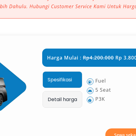
ebih Dahulu. Hubungi Customer Service Kami Untuk Harg
uk Perjalanan Panjang
mewah yang menghadirkan ruang
 suspensi halus. Bagi penumpang yang
 atau menuju luar kota,
asa lebih santai dan bebas lelah.
Harga Mulai :
Rp4.200.000
Rp 3.800
milih rental mobil Alphard Kuningan
olega menikmati perjalanan terbaik.
Spesifikasi
Fuel
atkan Kesan Profesional
5 Seat
P3K
Detail harga
ental Alphard Kuningan
legan dengan pilihan Alphard hitam
 profesionalisme. Mobil ini kerap
ngan bisnis, hingga agenda resmi
Sewa seka