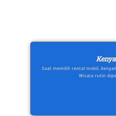
maupun jangka panjang ke luar kota. D
efisien dalam mengatur anggaran perj
Menggunakan sewa mobil Alphard Kuni
tetapi juga menghadirkan pengalaman
berkelas, dan terpercaya. Dengan ke
profesional, serta fleksibilitas piliha
hingga harian 24 jam, lengkap dengan 
Keny
Alphard menjadi kendaraan ideal untuk
Saat memilih rental mobil, keny
Anda mencari solusi transportasi terb
Wisata rutin dip
Kuningan
dari penyedia terpercaya a
Tipe Mobil Alphard yang 
Kuningan
Dalam dunia transportasi premium, To