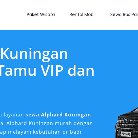
Paket Wisata
Rental Mobil
Sewa Bus Par
 Kuningan
Tamu VIP dan
a layanan
sewa Alphard Kuningan
ental Alphard Kuningan murah dengan
siap melayani kebutuhan pribadi