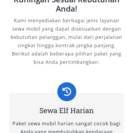
kapasitas hingga 18–20 seat, mobil ini
Anda!
memberikan ruang lega dan kenyamanan
ekstra, sehingga cocok digunakan untuk
Kami menyediakan berbagai jenis layanan
kunjungan wisata ke luar kota atau acara
sewa mobil yang dapat disesuaikan dengan
keluarga besar. Interiornya dirancang agar
kebutuhan pelanggan, mulai dari perjalanan
penumpang tetap merasa nyaman meski dalam
singkat hingga kontrak jangka panjang.
perjalanan panjang. Tidak heran jika rental
Berikut adalah beberapa pilihan paket yang
mobil Elf tipe ini menjadi favorit bagi mereka
bisa Anda pertimbangkan:
yang mengutamakan kapasitas besar sekaligus
efisiensi biaya.
2. Elf Short
Sewa Elf Harian
Untuk rombongan berjumlah sedang, Elf Short
dengan kapasitas 11–14 seat adalah solusi
Paket sewa mobil harian sangat cocok bagi
yang tepat. Ukurannya lebih fleksibel,
Anda yang membutuhkan kendaraan