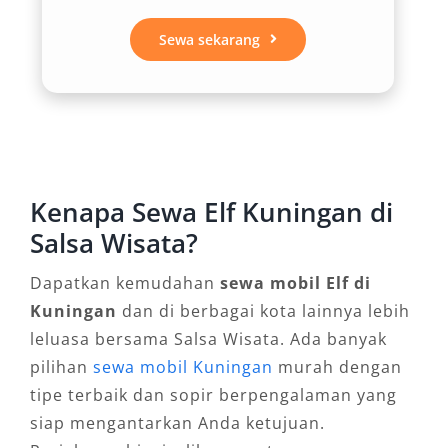
karena hanya menggunakan satu unit
kendaraan berkapasitas besar. Dengan
Sewa sekarang
demikian, harga sewa Elf Kuningan menjadi
lebih ekonomis dan transparan untuk
perjalanan bersama.
4. Fleksibilitas Layanan
Kenapa Sewa Elf Kuningan di
Penyedia jasa rental Elf umumnya menawarkan
Salsa Wisata?
opsi fleksibel mulai dari booking Elf harian dan
Dapatkan kemudahan
sewa mobil Elf di
bulanan, layanan ke luar kota, hingga antar
Kuningan
dan di berbagai kota lainnya lebih
jemput Bandara Kertajati atau Husein
leluasa bersama Salsa Wisata. Ada banyak
Sastranegara Bandung. Bahkan tersedia pilihan
pilihan
sewa mobil Kuningan
murah dengan
sewa Elf dengan sopir berpengalaman atau
tipe terbaik dan sopir berpengalaman yang
lepas kunci untuk yang ingin lebih bebas.
siap mengantarkan Anda ketujuan.