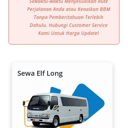
Sewaktu-waktu Menyesuaikan Rute
Kuningan sering kali membutuhkan kendaraan
Perjalanan Anda atau Kenaikan BBM
yang nyaman, berkapasitas besar, dan praktis.
Tanpa Pemberitahuan Terlebih
Di sinilah sewa mobil Elf Kuningan hadir
Dahulu. Hubungi Customer Service
sebagai solusi ideal.
Kami Untuk Harga Update!
1. Kapasitas Besar untuk
Rombongan
Mobil Elf hadir dengan varian Short 11–14 seat
Sewa Elf Long
dan Long 18–20 seat, sehingga mampu
menampung rombongan dengan nyaman. Baik
untuk acara keluarga besar, perjalanan dinas,
maupun rombongan wisata sekolah, rental
mobil Elf Kuningan memastikan semua
penumpang bisa berangkat bersama tanpa
harus menggunakan kendaraan terpisah.