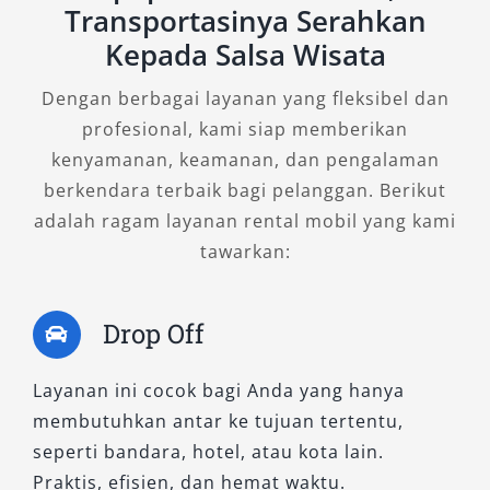
Transportasinya Serahkan
rental mobil Elf terbaik di Kuningan
,
Kepada Salsa Wisata
percayakan perjalanan Anda bersama Salsa
Wisata.
Dengan berbagai layanan yang fleksibel dan
profesional, kami siap memberikan
kenyamanan, keamanan, dan pengalaman
berkendara terbaik bagi pelanggan. Berikut
adalah ragam layanan rental mobil yang kami
tawarkan:
Drop Off
Layanan ini cocok bagi Anda yang hanya
membutuhkan antar ke tujuan tertentu,
seperti bandara, hotel, atau kota lain.
Praktis, efisien, dan hemat waktu.