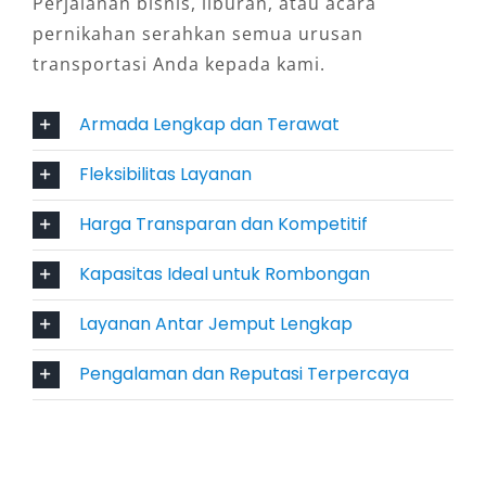
5. Praktis untuk Berbagai
Perjalanan bisnis, liburan, atau acara
Kebutuhan
pernikahan serahkan semua urusan
transportasi Anda kepada kami.
Selain wisata, rental mobil Elf Kuningan juga
Armada Lengkap dan Terawat
ideal untuk acara resmi, ziarah, gathering
perusahaan, hingga acara pernikahan. Dengan
Fleksibilitas Layanan
mobil kapasitas besar, transportasi
rombongan menjadi lebih praktis, tertata, dan
Harga Transparan dan Kompetitif
efisien.
Kapasitas Ideal untuk Rombongan
6. Keamanan dan Kepercayaan
Layanan Antar Jemput Lengkap
Kendaraan Elf terbaru umumnya dilengkapi
Pengalaman dan Reputasi Terpercaya
fitur keselamatan modern dan selalu dalam
kondisi prima berkat perawatan rutin.
Ditambah dengan sopir profesional yang
memahami medan Kuningan, perjalanan terasa