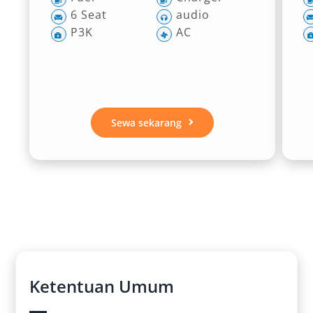
6 Seat
audio
P3K
AC
Sewa sekarang
Ketentuan Umum