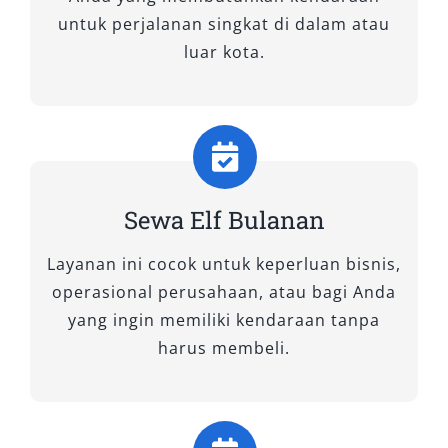
memudahkan akses ke jalanan perkotaan
untuk perjalanan singkat di dalam atau
maupun daerah wisata yang jalurnya tidak
luar kota.
terlalu luas. Meskipun berukuran lebih pendek,
kenyamanan kabin tetap terjaga dengan kursi
empuk dan pendingin udara yang merata. Sewa
Elf murah tipe ini sangat diminati untuk
perjalanan keluarga, kunjungan dinas, atau
kegiatan kelompok kecil yang tetap
Sewa Elf Bulanan
membutuhkan transportasi praktis.
Layanan ini cocok untuk keperluan bisnis,
3. Elf NLR
operasional perusahaan, atau bagi Anda
yang ingin memiliki kendaraan tanpa
Sebagai varian terbaru, Elf NLR hadir dengan
harus membeli.
desain modern, mesin bertenaga, serta
efisiensi bahan bakar yang lebih baik.
Kapasitasnya cukup besar untuk menampung