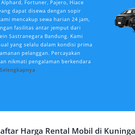
 Alphard, Fortuner, Pajero, Hiace
 yang dapat disewa dengan sopir
 kami mencakup sewa harian 24 jam,
ngan fasilitas antar jemput dari
sein Sastranegara Bandung. Kami
al yang selalu dalam kondisi prima
amanan pelanggan. Percayakan
dan nikmati pengalaman berkendara
Selengkapnya
 Anda tidak perlu bergantung pada
 lebih efisien, nyaman, dan
estinasi populer di Kuningan seperti
.
obil di Kuningan?
aftar Harga Rental Mobil di Kuning