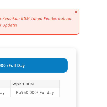
×
au Kenaikan BBM Tanpa Pemberitahuan
a Update!
00 /Full Day
Sopir + BBM
day
Rp950.000/ Fullday