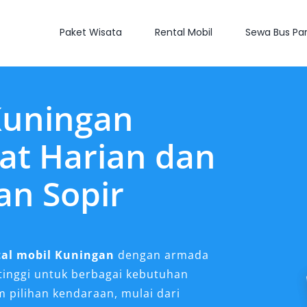
Paket Wisata
Rental Mobil
Sewa Bus Par
Kuningan
at Harian dan
an Sopir
tal mobil Kuningan
dengan armada
s tinggi untuk berbagai kebutuhan
 pilihan kendaraan, mulai dari