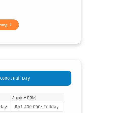
rang
.000 /Full Day
Sopir + BBM
lday
Rp1.400.000/ Fullday