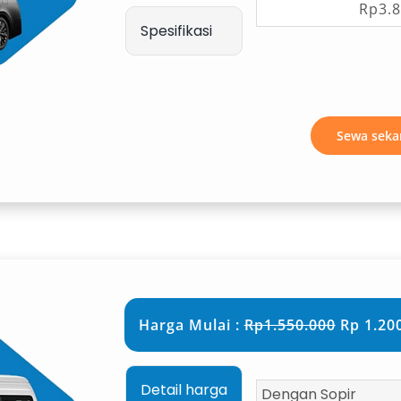
Rp3.8
Spesifikasi
 dan medan yang lebih menantang.
Sewa seka
alanan dinas, atau acara formal.
Mobil Kuningan
Harga Mulai :
Rp1.550.000
Rp 1.200
an, layanan rental mobil biasanya
Detail harga
Dengan Sopir
iap jalan