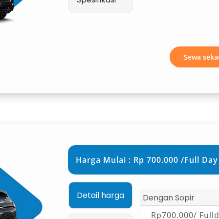
igus menghemat waktu di perjalanan.
bil Kuningan
Sewa seka
gkap yang dapat disesuaikan dengan
Harga Mulai : Rp 700.000 /Full Day
y tour, atau perjalanan perusahaan.
Detail harga
Dengan Sopir
Rp700.000/ Full