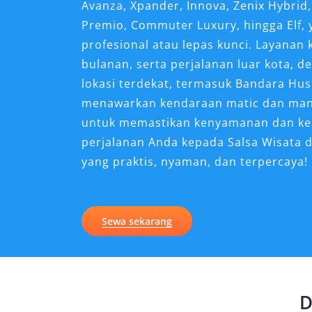
Avanza, Xpander, Innova, Zenix Hybrid,
Premio, Commuter Luxury, hingga Elf,
profesional atau lepas kunci. Layanan
bulanan, serta perjalanan luar kota, de
lokasi terdekat, termasuk Bandara Hu
menawarkan kendaraan matic dan manu
untuk memastikan kenyamanan dan ke
perjalanan Anda kepada Salsa Wisata 
yang praktis, nyaman, dan terpercaya!
Dengan menggunakan jasa sewa mobil,
transportasi umum. Perjalanan menjadi
Sewa sekarang
terencana, terutama saat menjelajahi d
Waduk Darma atau kawasan Linggarjati
Mengapa Memilih Rental M
D