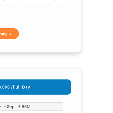
rang
.000 /Full Day
l + Sopir + BBM