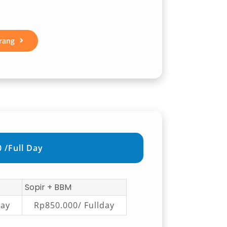
rang
 /Full Day
Sopir + BBM
day
Rp850.000/ Fullday