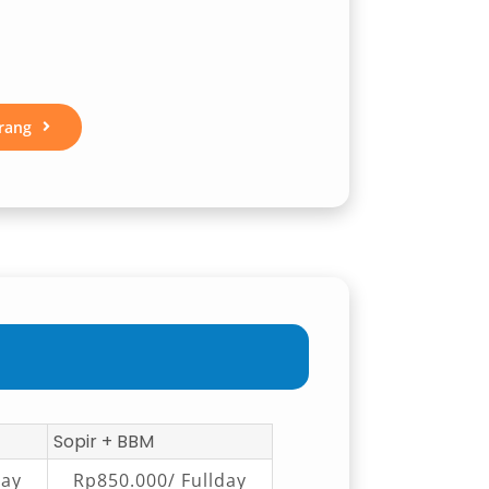
rang
Sopir + BBM
day
Rp850.000/ Fullday