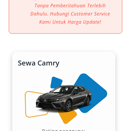
mobil Camry menghadirkan solusi transportasi
Tanpa Pemberitahuan Terlebih
modern yang dapat disesuaikan dengan
Dahulu. Hubungi Customer Service
berbagai kebutuhan perjalanan.
Kami Untuk Harga Update!
1. Kenyamanan Berkendara yang
Tak Tertandingi
Toyota Camry dikenal sebagai mobil mewah
Sewa Camry
untuk perjalanan bisnis maupun wisata.
Interior lapang, kursi ergonomis, hingga sistem
hiburan modern memberikan pengalaman
berkendara yang nyaman di setiap rute. Baik
untuk perjalanan singkat maupun jarak jauh,
kenyamanan menjadi nilai utama yang
membuat sewa mobil Camry semakin diminati.
Rating pengguna: