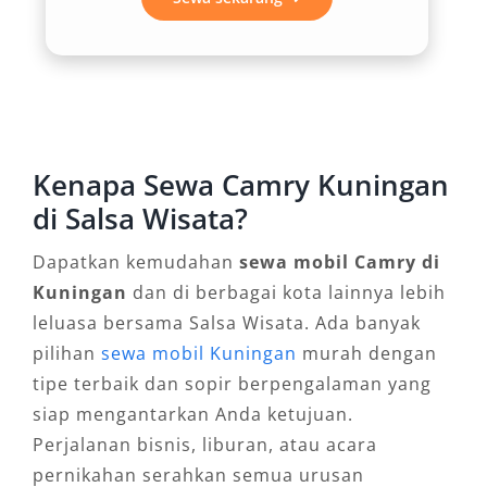
Setiap pelanggan memiliki kebutuhan berbeda,
dan hal ini dijawab dengan berbagai opsi
layanan, mulai dari lepas kunci, dengan sopir,
hingga sistem antar jemput di titik penting.
Bandara Kertajati dan Husein Sastranegara
Bandung misalnya, menjadi area yang paling
Kenapa Sewa Camry Kuningan
banyak dipilih untuk layanan penjemputan
di Salsa Wisata?
maupun pengantaran. Fleksibilitas ini
menjadikan rental Camry Kuningan harga
Dapatkan kemudahan
sewa mobil Camry di
murah sangat relevan untuk segala jenis
Kuningan
dan di berbagai kota lainnya lebih
perjalanan.
leluasa bersama Salsa Wisata. Ada banyak
pilihan
sewa mobil Kuningan
murah dengan
4. Citra Profesional dan Elegan
tipe terbaik dan sopir berpengalaman yang
siap mengantarkan Anda ketujuan.
Tidak dapat dipungkiri, kendaraan yang
Perjalanan bisnis, liburan, atau acara
digunakan akan mencerminkan kesan pertama
pernikahan serahkan semua urusan
seseorang. Dengan rental mobil Camry,