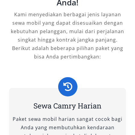
Anda!
menghadirkan kenyamanan, performa,
sekaligus citra elegan? Layanan sewa mobil
Kami menyediakan berbagai jenis layanan
Camry di Salsa Wisata menghadirkan pilihan
sewa mobil yang dapat disesuaikan dengan
armada terbaik yang siap menunjang
kebutuhan pelanggan, mulai dari perjalanan
kebutuhan perjalanan Anda di Kuningan.
singkat hingga kontrak jangka panjang.
Sebagai penyedia mobil premium Kuningan,
Berikut adalah beberapa pilihan paket yang
kami menawarkan dua tipe unggulan, yakni
bisa Anda pertimbangkan:
Camry 2.5 V A/T dan Camry Hybrid, yang
keduanya cocok untuk perjalanan bisnis, acara
resmi, maupun keperluan pribadi.
1. Camry 2.5 V A/T
Sewa Camry Harian
Tipe Camry 2.5 V hadir dengan desain eksterior
mewah dan kabin luas yang dilengkapi
Paket sewa mobil harian sangat cocok bagi
teknologi hiburan modern. Jok kulit ergonomis,
Anda yang membutuhkan kendaraan