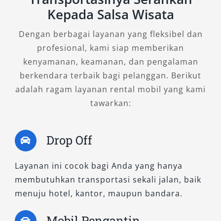
menghadirkan armada terbaik dengan layanan
Kepada Salsa Wisata
profesional. Percayakan mobilitas Anda kepada
Dengan berbagai layanan yang fleksibel dan
kami dan nikmati pengalaman berkendara yang
profesional, kami siap memberikan
lebih berkelas melalui layanan
rental mobil
kenyamanan, keamanan, dan pengalaman
Camry yang fleksibel
, nyaman, dan
berkendara terbaik bagi pelanggan. Berikut
terpercaya.
adalah ragam layanan rental mobil yang kami
tawarkan:
Drop Off
Layanan ini cocok bagi Anda yang hanya
membutuhkan transportasi sekali jalan, baik
menuju hotel, kantor, maupun bandara.
Mobil Pengantin