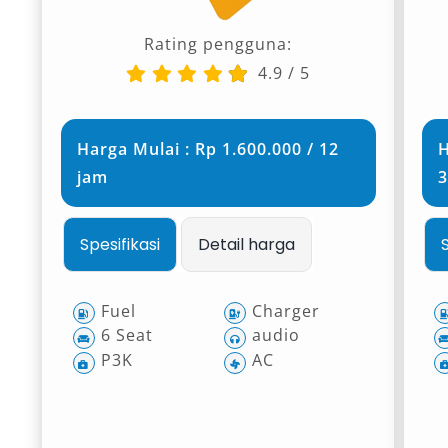
Rating pengguna:
4.9
/
5
Harga Mulai : Rp 1.600.000 / 12
H
jam
3
Spesifikasi
Detail harga
Fuel
Charger
6 Seat
audio
P3K
AC