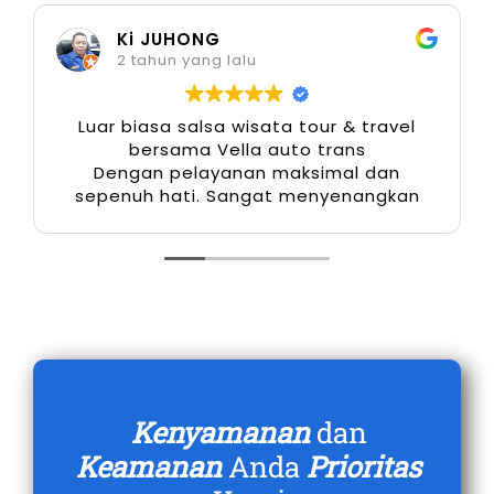
Camry Kuningan menjadi pilihan tepat untuk
Ki JUHONG
perjalanan jarak jauh maupun mobilitas
2 tahun yang lalu
harian.
Luar biasa salsa wisata tour & travel
6. Akses Mudah ke Titik Strategis
bersama Vella auto trans
Dengan pelayanan maksimal dan
sepenuh hati. Sangat menyenangkan
Kebutuhan perjalanan seringkali mencakup
lokasi penting seperti kawasan industri, pusat
kota, hingga bandara. Layanan rental Camry
Kuningan menjawab kebutuhan tersebut
dengan kemudahan akses. Baik untuk ke luar
kota maupun perjalanan harian, keberadaan
layanan sewa mobil Camry memberikan nilai
tambah berupa kenyamanan dan kecepatan
Kenyamanan
dan
mencapai tujuan.
Keamanan
Anda
Prioritas