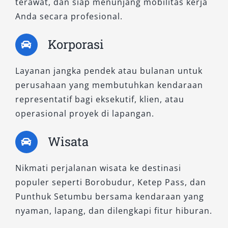
terawat, dan siap menunjang mobilitas kerja
ideal untuk pelanggan yang menginginkan
Anda secara profesional.
pengalaman berkendara terbaik. Pilihan warna
hitam dan putih tersedia untuk menyesuaikan
Korporasi
selera dan gaya Anda.
Dengan berbagai pilihan tipe Fortuner yang
Layanan jangka pendek atau bulanan untuk
kami tawarkan, Anda bisa menyesuaikan
perusahaan yang membutuhkan kendaraan
kendaraan sesuai karakter perjalanan dan
representatif bagi eksekutif, klien, atau
kebutuhan Anda. Kami juga menyediakan
operasional proyek di lapangan.
layanan antar jemput Bandara YIA, Stasiun
Wisata
Lempuyangan dan Tugu Yogyakarta, serta
pilihan harga rental Fortuner Magelang yang
Nikmati perjalanan wisata ke destinasi
kompetitif dan fleksibel.
populer seperti Borobudur, Ketep Pass, dan
Apapun tujuan Anda, baik itu kegiatan bisnis,
Punthuk Setumbu bersama kendaraan yang
wisata, atau transportasi pribadi, layanan sewa
nyaman, lapang, dan dilengkapi fitur hiburan.
mobil Fortuner Magelang dari kami siap