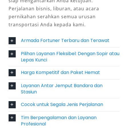
siap mengantarkan Anda ketujuan.
4. Tersedia Opsi Sewa dengan Sopir
Perjalanan bisnis, liburan, atau acara
atau Lepas Kunci
pernikahan serahkan semua urusan
transportasi Anda kepada kami.
Fleksibilitas layanan menjadi daya tarik utama
sewa mobil Fortuner Magelang. Pelanggan
Armada Fortuner Terbaru dan Terawat
dapat memilih paket rental Fortuner Magelang
lepas kunci untuk keperluan pribadi, atau
Pilihan Layanan Fleksibel: Dengan Sopir atau
Lepas Kunci
dengan sopir berpengalaman untuk perjalanan
yang lebih praktis dan aman. Pilihan ini sangat
Harga Kompetitif dan Paket Hemat
membantu bagi tamu luar kota atau wisatawan
yang belum familiar dengan rute lokal.
Layanan Antar Jemput Bandara dan
Stasiun
5. Mendukung Aktivitas Bisnis
Cocok untuk Segala Jenis Perjalanan
dan Wisata Sekaligus
Tim Berpengalaman dan Layanan
SUV premium seperti Fortuner sangat cocok
Profesional