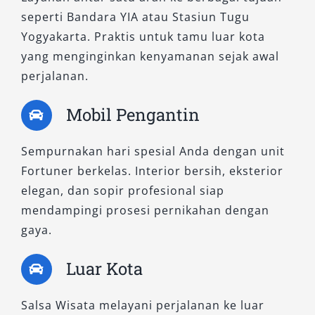
Magelang hingga luar kota seperti Dieng,
seperti Bandara YIA atau Stasiun Tugu
Wonosobo, atau Jogja via jalur pegunungan,
Yogyakarta. Praktis untuk tamu luar kota
varian Fortuner 4×4 adalah pilihan tepat.
yang menginginkan kenyamanan sejak awal
Sistem penggerak empat roda memberi kontrol
perjalanan.
optimal di segala kondisi jalan.
Mobil Pengantin
1. Fortuner 2.8 VRZ 4×4 A/T Non RSE
Sempurnakan hari spesial Anda dengan unit
Varian ini cocok bagi pengguna yang
Fortuner berkelas. Interior bersih, eksterior
mengutamakan fungsionalitas dan performa
elegan, dan sopir profesional siap
mesin tanpa tambahan hiburan belakang.
mendampingi prosesi pernikahan dengan
Dengan kapasitas mesin besar dan fitur
gaya.
keselamatan lengkap, unit ini menjadi solusi
sewa mobil Fortuner Magelang ke luar kota
Luar Kota
yang handal dan nyaman.
Salsa Wisata melayani perjalanan ke luar