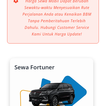
Harga Sewa Mobil Dapat Berubah
sewa mobil Fortuner Magelang menjadi pilihan
Sewaktu-waktu Menyesuaikan Rute
ideal bagi wisatawan, keluarga, maupun pelaku
Perjalanan Anda atau Kenaikan BBM
bisnis yang menginginkan perjalanan bebas
Tanpa Pemberitahuan Terlebih
repot, aman, dan berkelas. Kombinasi desain
Dahulu. Hubungi Customer Service
gagah, fitur modern, dan performa mesin kuat
Kami Untuk Harga Update!
menjadikan rental Fortuner Magelang sebagai
solusi cerdas untuk berbagai kebutuhan
transportasi harian hingga perjalanan luar
kota.
Sewa Fortuner
1. Desain Gagah dan Mewah Cocok
untuk Semua Kalangan
Toyota Fortuner dikenal dengan desain yang
modern dan elegan. Kesan premium dari SUV
ini sangat mendukung kebutuhan perjalanan