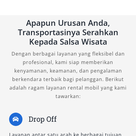
3. Fortuner 2.7 SRZ 4×2 A/T
Apapun Urusan Anda,
Transportasinya Serahkan
Mengusung mesin bensin, SRZ menjadi pilihan
tepat bagi Anda yang menginginkan akselerasi
Kepada Salsa Wisata
mulus dan suara mesin yang halus. Tipe ini
Dengan berbagai layanan yang fleksibel dan
menyasar segmen eksekutif dan keluarga
profesional, kami siap memberikan
modern yang membutuhkan kendaraan
kenyamanan, keamanan, dan pengalaman
nyaman, efisien, dan tetap berkelas.
berkendara terbaik bagi pelanggan. Berikut
B. Tipe Fortuner 4×4 – Siap Jelajahi
adalah ragam layanan rental mobil yang kami
tawarkan:
Medan Berat dengan Tenaga
Maksimal
Drop Off
Untuk Anda yang memiliki agenda perjalanan
ke daerah berbukit atau medan berat di sekitar
Layanan antar satu arah ke berbagai tujuan