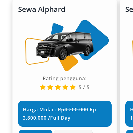
Sewa Alphard
Se
Rating pengguna:
5
/
5
Harga Mulai :
Rp4.200.000
Rp
H
3.800.000 /Full Day
1