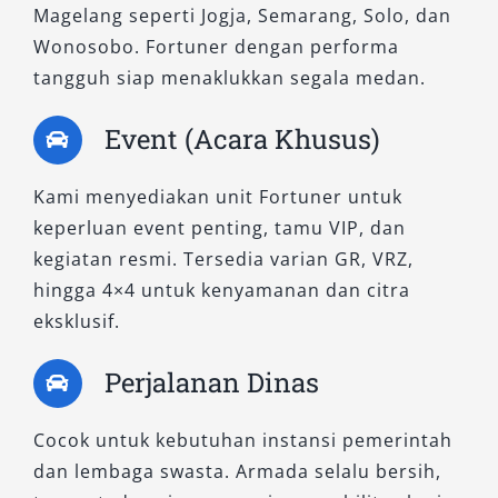
2. Fortuner 2.8 VRZ 4×4 A/T
Magelang seperti Jogja, Semarang, Solo, dan
Wonosobo. Fortuner dengan performa
Hadir dengan fasilitas lebih lengkap dibanding
tangguh siap menaklukkan segala medan.
versi non RSE. Interiornya dirancang untuk
Event (Acara Khusus)
kenyamanan maksimal dengan sistem hiburan
menyeluruh dan ruang kabin lega. Sangat
direkomendasikan untuk rental Fortuner
Kami menyediakan unit Fortuner untuk
Magelang bulanan bagi kebutuhan korporasi
keperluan event penting, tamu VIP, dan
maupun dinas luar kota.
kegiatan resmi. Tersedia varian GR, VRZ,
hingga 4×4 untuk kenyamanan dan citra
3. Fortuner 2.8 GR-S 4×4 A/T
eksklusif.
Perjalanan Dinas
Inilah tipe tertinggi dengan tampilan sporty,
fitur eksklusif khas GR-Sport, dan sistem 4×4
Cocok untuk kebutuhan instansi pemerintah
yang kuat. Desain eksterior agresif dipadukan
dan lembaga swasta. Armada selalu bersih,
dengan interior premium menjadikan unit ini