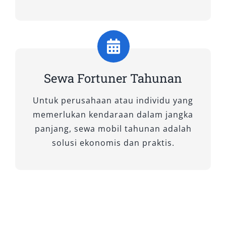
Dilengkapi fitur keselamatan standar dan
desain kokoh, unit ini sangat diminati untuk
sewa Fortuner Magelang dengan sistem lepas
kunci maupun paket sewa dengan sopir.
Sewa Fortuner Tahunan
2. Fortuner 2.8 VRZ TSS 4×2 A/T
Untuk perusahaan atau individu yang
Merupakan varian unggulan dengan fitur
memerlukan kendaraan dalam jangka
Toyota Safety Sense (TSS) untuk peningkatan
panjang, sewa mobil tahunan adalah
keamanan. Daya tarik utama dari unit ini
solusi ekonomis dan praktis.
terletak pada performa mesin 2.8L dan
tampilan modern dengan fitur interior canggih.
Cocok untuk perjalanan jauh, antar jemput
bandara, atau agenda dinas. Varian ini juga
tersedia untuk rental Fortuner Magelang
harian 24 jam maupun bulanan.