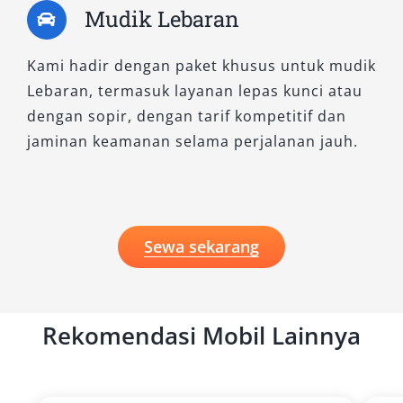
Mudik Lebaran
memberikan pengalaman berkendara yang
aman, mewah, dan memuaskan. Hubungi tim
kami sekarang untuk informasi pemesanan dan
Kami hadir dengan paket khusus untuk mudik
rekomendasi unit terbaik.
Lebaran, termasuk layanan lepas kunci atau
dengan sopir, dengan tarif kompetitif dan
jaminan keamanan selama perjalanan jauh.
Sewa sekarang
Rekomendasi Mobil Lainnya