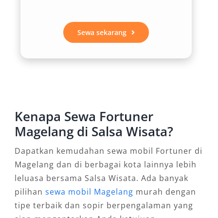
rental mobil Fortuner Magelang menjadi opsi
ideal untuk mobilitas lintas wilayah.
Sewa sekarang
3. Kabin Nyaman untuk Perjalanan
Jauh
Interior Fortuner menyuguhkan ruang kabin
luas, fitur hiburan modern, dan pendingin
Kenapa Sewa Fortuner
udara merata hingga ke baris ketiga.
Magelang di Salsa Wisata?
Kenyamanan ini sangat dibutuhkan bagi
perjalanan wisata keluarga atau rombongan
Dapatkan kemudahan sewa mobil Fortuner di
kerja, baik untuk perjalanan harian, antar
Magelang dan di berbagai kota lainnya lebih
jemput Bandara YIA, Stasiun Tugu dan
leluasa bersama Salsa Wisata. Ada banyak
Lempuyangan, hingga kebutuhan sewa
pilihan
sewa mobil Magelang
murah dengan
bulanan.
tipe terbaik dan sopir berpengalaman yang