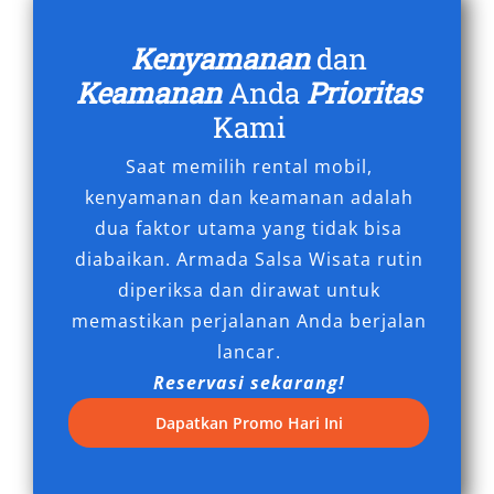
itu, semua kendaraan umumnya sudah melalui
pengecekan rutin untuk memastikan
Kenyamanan
dan
keselamatan dan kenyamanan maksimal
Keamanan
Anda
Prioritas
selama perjalanan.
Kami
Dengan berbagai manfaat di atas, tidak heran
Saat memilih rental mobil,
jika permintaan sewa mobil Fortuner Magelang
kenyamanan dan keamanan adalah
murah terus meningkat, terutama untuk
dua faktor utama yang tidak bisa
kebutuhan perjalanan luar kota, dinas kantor,
diabaikan. Armada Salsa Wisata rutin
maupun agenda keluarga besar. Pilihlah
diperiksa dan dirawat untuk
penyedia rental Fortuner Magelang terdekat
memastikan perjalanan Anda berjalan
yang berpengalaman dan memiliki reputasi
lancar.
baik untuk memastikan pelayanan optimal,
Reservasi sekarang!
termasuk fasilitas antar jemput gratis dan
Dapatkan Promo Hari Ini
harga kompetitif.
Tipe Mobil Fortuner yang Kami