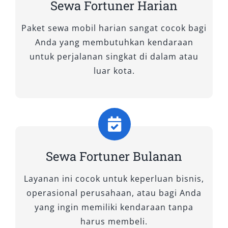
Sewa Fortuner Harian
Elegan untuk Mobilitas Harian
Paket sewa mobil harian sangat cocok bagi
Mobil Fortuner tipe 4×2 cocok untuk Anda yang
Anda yang membutuhkan kendaraan
mengutamakan kenyamanan berkendara di
untuk perjalanan singkat di dalam atau
jalan perkotaan maupun jalur wisata di wilayah
luar kota.
Magelang. Pilihan ini ideal untuk pengguna
yang tidak membutuhkan sistem penggerak
empat roda, namun tetap ingin menikmati fitur
lengkap dari SUV premium.
1. Fortuner 2.4 G 4×2 A/T
Sewa Fortuner Bulanan
Layanan ini cocok untuk keperluan bisnis,
Varian ini merupakan pilihan ekonomis dengan
operasional perusahaan, atau bagi Anda
performa mesin diesel bertenaga, transmisi
yang ingin memiliki kendaraan tanpa
otomatis yang responsif, serta kabin nyaman
harus membeli.
untuk keluarga maupun tamu perusahaan.