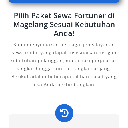
Sewakan
Pilih Paket Sewa Fortuner di
Magelang Sesuai Kebutuhan
Dalam melayani kebutuhan transportasi
Anda!
berkualitas di Magelang dan sekitarnya, kami
menyediakan berbagai varian mobil Fortuner
Kami menyediakan berbagai jenis layanan
dengan performa tinggi dan tampilan elegan.
sewa mobil yang dapat disesuaikan dengan
Setiap tipe yang kami sewakan telah melalui
kebutuhan pelanggan, mulai dari perjalanan
proses perawatan rutin dan pengecekan
singkat hingga kontrak jangka panjang.
menyeluruh untuk memastikan kenyamanan
Berikut adalah beberapa pilihan paket yang
serta keamanan maksimal selama perjalanan.
bisa Anda pertimbangkan:
Melalui layanan rental Fortuner Magelang dari
kami, Anda bisa memilih tipe sesuai preferensi
dan kebutuhan, baik untuk keperluan bisnis,
liburan, hingga perjalanan luar kota.
A. Tipe Fortuner 4×2 – Efisien dan