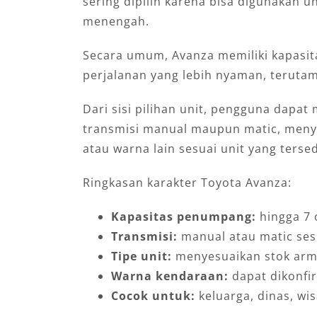
sering dipilih karena bisa digunakan u
menengah.
Secara umum, Avanza memiliki kapasit
perjalanan yang lebih nyaman, teruta
Dari sisi pilihan unit, pengguna dap
transmisi manual maupun matic, menyes
atau warna lain sesuai unit yang ters
Ringkasan karakter Toyota Avanza:
Kapasitas penumpang:
hingga 7 
Transmisi:
manual atau matic ses
Tipe unit:
menyesuaikan stok arm
Warna kendaraan:
dapat dikonfir
Cocok untuk:
keluarga, dinas, wi