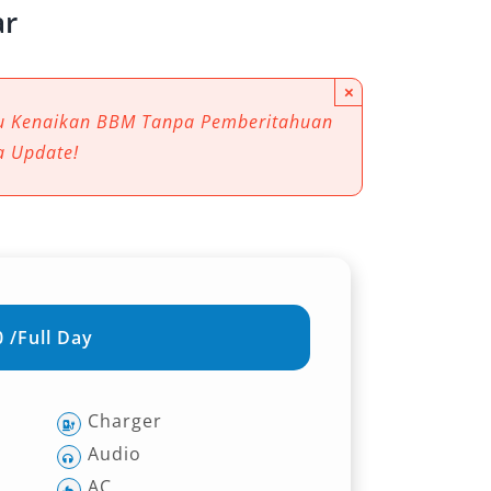
ar
×
au Kenaikan BBM Tanpa Pemberitahuan
a Update!
 /Full Day
Charger
Audio
AC