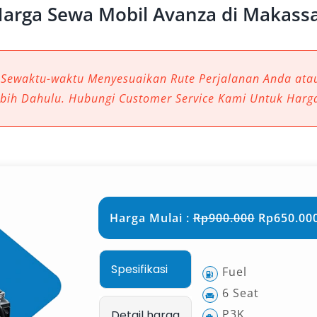
arga Sewa Mobil Avanza di Makass
 Sewaktu-waktu Menyesuaikan Rute Perjalanan Anda at
ebih Dahulu. Hubungi Customer Service Kami Untuk Harg
Harga Mulai :
Rp900.000
Rp650.000
Spesifikasi
Fuel
6 Seat
P3K
Detail harga