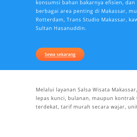
konsumsi bahan bakarnya efisien, da
berbagai area penting di Makassar, mula
Rotterdam, Trans Studio Makassar, k
Sultan Hasanuddin.
Sewa sekarang
Melalui layanan Salsa Wisata Makassar,
lepas kunci, bulanan, maupun kontra
terdekat, tarif murah secara wajar, u