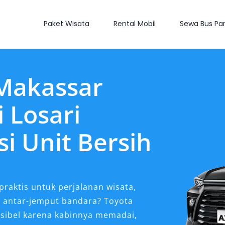
Paket Wisata
Rental Mobil
Sewa Bus Par
Makassar
 Losari
i Unit Bersih
praktis untuk perjalanan wisata,
u antar-jemput bandara? Toyota
ksibel karena kabinnya memadai,