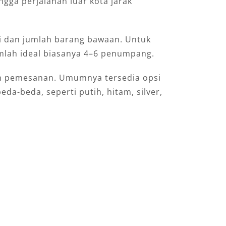
ngga perjalanan luar kota jarak
si dan jumlah barang bawaan. Untuk
mlah ideal biasanya 4–6 penumpang.
lum pemesanan. Umumnya tersedia opsi
a-beda, seperti putih, hitam, silver,