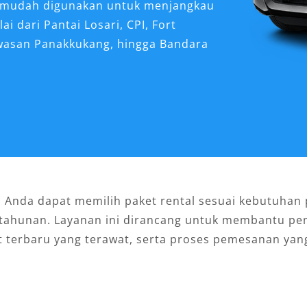
n mudah digunakan untuk menjangkau
i dari Pantai Losari, CPI, Fort
awasan Panakkukang, hingga Bandara
 Anda dapat memilih paket rental sesuai kebutuhan pe
k tahunan. Layanan ini dirancang untuk membantu 
nit terbaru yang terawat, serta proses pemesanan ya