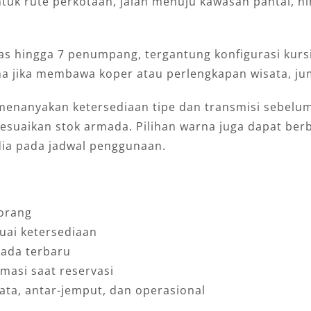
ntuk rute perkotaan, jalan menuju kawasan pantai, hi
as hingga 7 penumpang, tergantung konfigurasi kur
ma jika membawa koper atau perlengkapan wisata, ju
at menanyakan ketersediaan tipe dan transmisi sebe
uaikan stok armada. Pilihan warna juga dapat berbed
edia pada jadwal penggunaan.
orang
uai ketersediaan
ada terbaru
masi saat reservasi
sata, antar-jemput, dan operasional