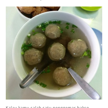
Kalau kamu salah satu penggemar bakso,