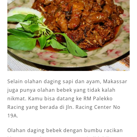
Selain olahan daging sapi dan ayam, Makassar
juga punya olahan bebek yang tidak kalah
nikmat. Kamu bisa datang ke RM Palekko
Racing yang berada di Jln. Racing Center No
19A.
Olahan daging bebek dengan bumbu racikan