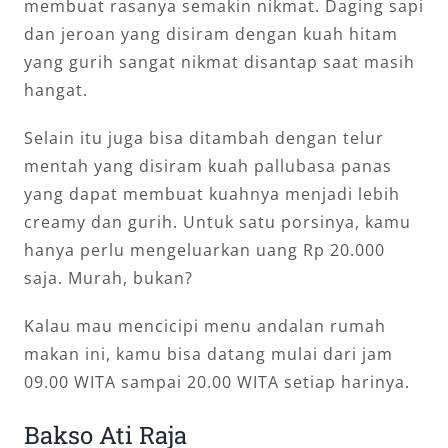
membuat rasanya semakin nikmat. Daging sapi
dan jeroan yang disiram dengan kuah hitam
yang gurih sangat nikmat disantap saat masih
hangat.
Selain itu juga bisa ditambah dengan telur
mentah yang disiram kuah pallubasa panas
yang dapat membuat kuahnya menjadi lebih
creamy dan gurih. Untuk satu porsinya, kamu
hanya perlu mengeluarkan uang Rp 20.000
saja. Murah, bukan?
Kalau mau mencicipi menu andalan rumah
makan ini, kamu bisa datang mulai dari jam
09.00 WITA sampai 20.00 WITA setiap harinya.
Bakso Ati Raja