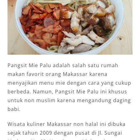
Pangsit Mie Palu adalah salah satu rumah
makan favorit orang Makassar karena
menyajikan menu mie dengan cara yang cukup
berbeda. Namun, Pangsit Mie Palu ini khusus
untuk non muslim karena mengandung daging
babi.
Wisata kuliner Makassar non halal ini dibuka
sejak tahun 2009 dengan pusat di Jl. Sungai