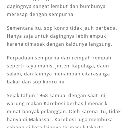
dagingnya sangat lembut dan bumbunya
meresap dengan sempurna.
Sementara itu, sop konro tidak jauh berbeda.
Hanya saja untuk dagingnya lebih empuk
karena dimasak dengan kaldunya langsung.
Perpaduan sempurna dari rempah-rempah
seperti kayu manis, jinten, kapulaga, daun
salam, dan lainnya menambah citarasa iga
bakar dan sop konro ini.
Sejak tahun 1968 sampai dengan saat ini,
warung makan Karebosi berhasil menarik
minat banyak pelanggan. Oleh karena itu, tidak
hanya di Makassar, Karebosi juga membuka
cabang di kota lainnya termasuk Jakarta.