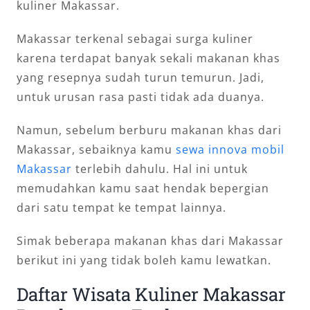
kuliner Makassar.
Makassar terkenal sebagai surga kuliner
karena terdapat banyak sekali makanan khas
yang resepnya sudah turun temurun. Jadi,
untuk urusan rasa pasti tidak ada duanya.
Namun, sebelum berburu makanan khas dari
Makassar, sebaiknya kamu
sewa innova mobil
Makassar
terlebih dahulu. Hal ini untuk
memudahkan kamu saat hendak bepergian
dari satu tempat ke tempat lainnya.
Simak beberapa makanan khas dari Makassar
berikut ini yang tidak boleh kamu lewatkan.
Daftar Wisata Kuliner Makassar