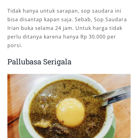
Tidak hanya untuk sarapan, sop saudara ini
bisa disantap kapan saja. Sebab, Sop Saudara
Irian buka selama 24 jam. Untuk harga tidak
perlu ditanya karena hanya Rp 30.000 per
porsi.
Pallubasa Serigala