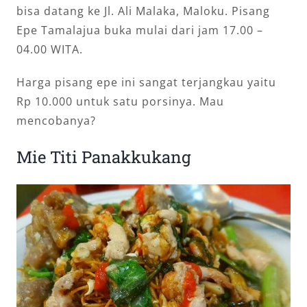
bisa datang ke Jl. Ali Malaka, Maloku. Pisang
Epe Tamalajua buka mulai dari jam 17.00 –
04.00 WITA.
Harga pisang epe ini sangat terjangkau yaitu
Rp 10.000 untuk satu porsinya. Mau
mencobanya?
Mie Titi Panakkukang