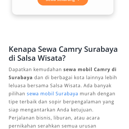
menyenangkan. Untuk keperluan rental mobil
Camry Surabaya dengan sopir, kenyamanan
penumpang menjadi nilai tambah utama,
terutama dalam perjalanan dari Bandara
Juanda ke pusat kota atau sebaliknya.
Kenapa Sewa Camry Surabaya
3. Performa Mesin Andal untuk
di Salsa Wisata?
Medan Kota dan Luar Kota
Dapatkan kemudahan
sewa mobil Camry di
Surabaya
dan di berbagai kota lainnya lebih
Ditenagai oleh mesin 2.5L yang responsif, All
leluasa bersama Salsa Wisata. Ada banyak
New Camry mampu melaju dengan stabil di
pilihan
sewa mobil Surabaya
murah dengan
berbagai kondisi jalan. Baik di jalanan padat
tipe terbaik dan sopir berpengalaman yang
kota Surabaya maupun rute tol menuju daerah
siap mengantarkan Anda ketujuan.
sekitar seperti Malang atau Banyuwangi, mobil
Perjalanan bisnis, liburan, atau acara
ini menawarkan akselerasi halus dan irit bahan
pernikahan serahkan semua urusan
bakar. Banyak penyedia jasa rental Camry