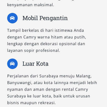
2. Camry Hybrid
kenyamanan maksimal.
Mobil Pengantin
Bagi pelanggan yang mengutamakan teknologi
ramah lingkungan dan efisiensi bahan bakar,
Tampil berkelas di hari istimewa Anda
Camry Hybrid merupakan pilihan ideal. Varian
dengan Camry warna hitam atau putih,
ini menggabungkan mesin bensin dan motor
lengkap dengan dekorasi opsional dan
listrik, menjadikannya hemat konsumsi BBM
layanan sopir profesional.
tanpa mengorbankan tenaga. Cocok digunakan
untuk keperluan eksekutif, penjemputan tamu
Luar Kota
penting di Bandara Juanda, atau perjalanan
dinas yang memerlukan kendaraan berkelas
Perjalanan dari Surabaya menuju Malang,
tinggi.
Banyuwangi, atau kota lainnya menjadi lebih
nyaman dan aman dengan rental Camry
Camry Hybrid dikenal dengan sensasi
Surabaya ke luar kota, baik untuk urusan
berkendara yang senyap dan responsif. Fitur
bisnis maupun rekreasi.
modern seperti panoramic view monitor, head-