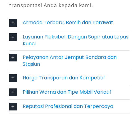
transportasi Anda kepada kami.
Surabaya lepas kunci yang merekomendasikan
model ini untuk Anda yang ingin menyetir
Armada Terbaru, Bersih dan Terawat
sendiri dalam durasi harian 24 jam maupun
sewa bulanan.
Layanan Fleksibel: Dengan Sopir atau Lepas
Kunci
4. Fitur Keamanan Terkini
Pelayanan Antar Jemput Bandara dan
Stasiun
Toyota menyematkan berbagai sistem
keselamatan aktif seperti Toyota Safety Sense
Harga Transparan dan Kompetitif
(TSS), blind spot monitor, hingga rear cross
traffic alert. Fitur ini meningkatkan rasa aman,
Pilihan Warna dan Tipe Mobil Variatif
baik untuk pengemudi maupun penumpang.
Reputasi Profesional dan Terpercaya
Bagi pelanggan yang mengutamakan keamanan
dalam perjalanan ke luar kota, fitur-fitur ini
menjadi nilai plus dari layanan rental Camry
terbaru di Surabaya.