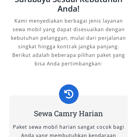
tentang kenyamanan, tetapi juga tentang
Anda!
efisiensi dan citra diri. Mobil ini sangat cocok
untuk berbagai kebutuhan:
Kami menyediakan berbagai jenis layanan
sewa mobil yang dapat disesuaikan dengan
Perjalanan bisnis
: Memberikan kesan
kebutuhan pelanggan, mulai dari perjalanan
profesional kepada mitra kerja.
singkat hingga kontrak jangka panjang.
Acara pribadi
: Seperti pernikahan atau
Berikut adalah beberapa pilihan paket yang
kunjungan keluarga dengan kenyamanan
bisa Anda pertimbangkan:
ekstra.
Transportasi bandara
: Layanan antar
jemput ke Bandara Juanda atau Stasiun
Gubeng dengan driver berpengalaman.
Perjalanan luar kota
: Nikmati
kenyamanan dan keamanan selama
Sewa Camry Harian
bepergian keluar dari Surabaya.
Paket sewa mobil harian sangat cocok bagi
All New Camry menghadirkan solusi mobilitas
Anda yang membutuhkan kendaraan