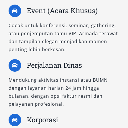
up display, serta sistem navigasi digital
Event (Acara Khusus)
meningkatkan kenyamanan dan keamanan di
setiap perjalanan. Tersedia layanan sewa
Cocok untuk konferensi, seminar, gathering,
Camry Surabaya terbaru tipe Hybrid dengan
atau penjemputan tamu VIP. Armada terawat
armada warna hitam dan putih yang selalu
dan tampilan elegan menjadikan momen
dalam kondisi prima.
penting lebih berkesan.
Dua tipe Camry yang kami sewakan—Camry 2.5
Perjalanan Dinas
V A/T dan Camry Hybrid—merupakan
representasi sedan mewah dengan teknologi
Mendukung aktivitas instansi atau BUMN
dan kenyamanan terbaik di kelasnya. Dengan
dengan layanan harian 24 jam hingga
pilihan sewa murah, terdekat, dan layanan
bulanan, dengan opsi faktur resmi dan
berkualitas, Salsa Wisata siap menjadi mitra
pelayanan profesional.
perjalanan terpercaya Anda di Surabaya dan
sekitarnya.
Korporasi