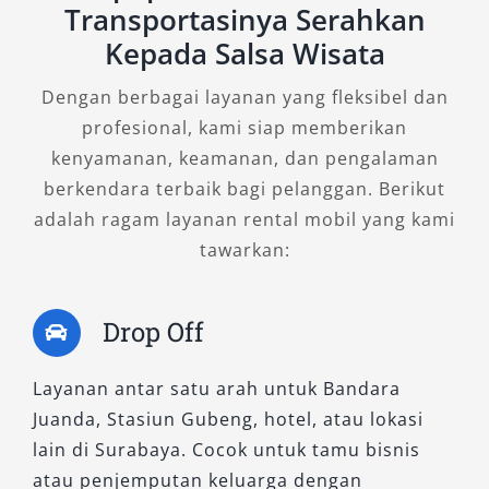
untuk Anda yang menginginkan keseimbangan
Transportasinya Serahkan
antara kenyamanan dan performa saat
Kepada Salsa Wisata
berkendara di dalam kota maupun perjalanan
Dengan berbagai layanan yang fleksibel dan
antar kota.
profesional, kami siap memberikan
Interiornya dirancang ergonomis dengan kabin
kenyamanan, keamanan, dan pengalaman
luas dan material premium, cocok untuk
berkendara terbaik bagi pelanggan. Berikut
menunjang kenyamanan perjalanan harian
adalah ragam layanan rental mobil yang kami
maupun kegiatan korporat. Fitur keselamatan
tawarkan:
lengkap seperti 7 airbag, Vehicle Stability
Control (VSC), dan ABS sudah menjadi standar.
Drop Off
Mobil ini tersedia dalam layanan rental Camry
Surabaya dengan sopir, atau lepas kunci bagi
Layanan antar satu arah untuk Bandara
Anda yang lebih suka menyetir sendiri. Opsi
Juanda, Stasiun Gubeng, hotel, atau lokasi
sewa harian 24 jam, mingguan, hingga bulanan
lain di Surabaya. Cocok untuk tamu bisnis
dapat dipilih sesuai kebutuhan.
atau penjemputan keluarga dengan