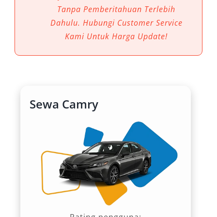
besar seperti Surabaya. Dengan berbagai fitur
Tanpa Pemberitahuan Terlebih
canggih, desain elegan, dan performa mesin
Dahulu. Hubungi Customer Service
yang tangguh, mobil ini menjadi opsi unggulan
Kami Untuk Harga Update!
dalam layanan rental mobil Camry Surabaya,
baik untuk keperluan harian, antar jemput
bandara, perjalanan luar kota, maupun
perjalanan dinas.
Sewa Camry
Berikut ini enam keunggulan utama All New
Camry yang menjadikannya pilihan ideal untuk
mendukung mobilitas Anda di Surabaya:
1. Desain Elegan dan Berkelas
Tampilan luar All New Camry menawarkan
perpaduan antara kesan modern dan
kemewahan. Gril depan yang tegas, lampu LED
Rating pengguna: