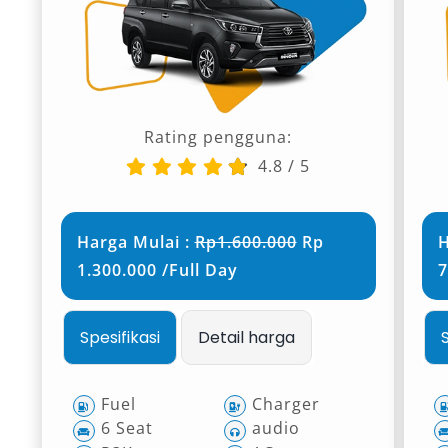
Rating pengguna:
4.8
/
5
Harga Mulai :
Rp1.600.000
Rp
H
1.300.000 /Full Day
7
Spesifikasi
Detail harga
Fuel
Charger
6 Seat
audio