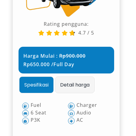
Rating pengguna:
4.7
/
5
Harga Mulai :
Rp900.000
Rp650.000 /Full Day
Spesifikasi
Detail harga
Fuel
Charger
6 Seat
Audio
P3K
AC