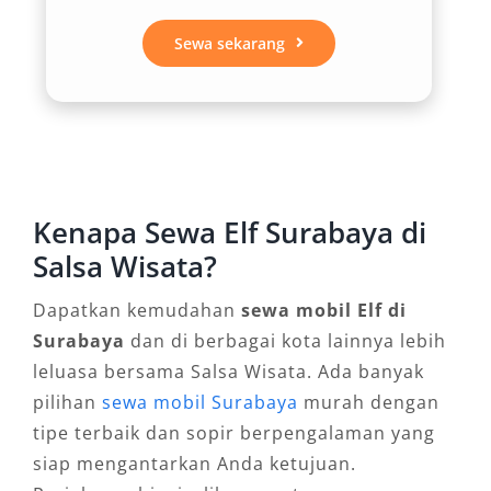
3. Efisiensi Biaya untuk
Rombongan
Sewa sekarang
Dibandingkan menyewa beberapa mobil kecil,
menggunakan jasa sewa Elf Surabaya murah
menawarkan efisiensi anggaran. Harga yang
ditawarkan umumnya sudah mencakup BBM,
Kenapa Sewa Elf Surabaya di
sopir berpengalaman, serta layanan antar
Salsa Wisata?
jemput dari lokasi terdekat, termasuk area
strategis seperti hotel, terminal, maupun
Dapatkan kemudahan
sewa mobil Elf di
bandara.
Surabaya
dan di berbagai kota lainnya lebih
leluasa bersama Salsa Wisata. Ada banyak
4. Cocok untuk Beragam
pilihan
sewa mobil Surabaya
murah dengan
Kebutuhan Perjalanan
tipe terbaik dan sopir berpengalaman yang
siap mengantarkan Anda ketujuan.
Mobil Elf bukan hanya populer untuk keperluan