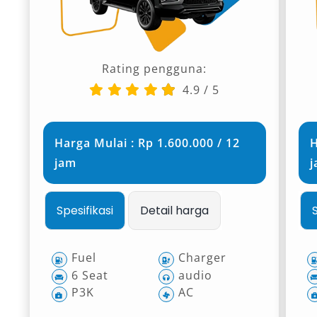
Rating pengguna:
4.9
/
5
Harga Mulai : Rp 1.600.000 / 12
H
jam
Spesifikasi
Detail harga
Fuel
Charger
6 Seat
audio
P3K
AC