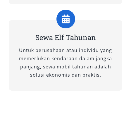
Unit Elf Long yang kami sediakan merupakan
model terbaru dengan interior nyaman, AC
merata, sistem hiburan audio-video, serta
bagasi luas untuk barang bawaan. Bagi Anda
yang membutuhkan sewa Elf Long Surabaya ke
Sewa Elf Tahunan
luar kota, layanan ini dapat dilengkapi opsi
Untuk perusahaan atau individu yang
dengan sopir maupun lepas kunci sesuai
memerlukan kendaraan dalam jangka
kebutuhan.
panjang, sewa mobil tahunan adalah
Keunggulan:
solusi ekonomis dan praktis.
Kapasitas besar untuk rombongan
Cocok untuk jalur panjang seperti
Surabaya–Malang atau Surabaya–
Banyuwangi
Tersedia pilihan sewa harian, bulanan,
atau antar jemput ke Bandara Juanda dan