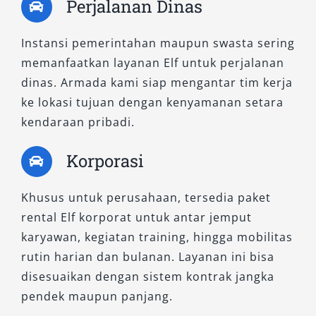
Perjalanan Dinas
ramah lingkungan
Interior premium dan kabin lebih hening
Instansi pemerintahan maupun swasta sering
Opsi sewa harian 24 jam atau bulanan
memanfaatkan layanan Elf untuk perjalanan
untuk penggunaan intensif
dinas. Armada kami siap mengantar tim kerja
Kami memahami bahwa setiap kebutuhan
ke lokasi tujuan dengan kenyamanan setara
transportasi memiliki karakteristik berbeda.
kendaraan pribadi.
Oleh karena itu, kami menyediakan ketiga tipe
Korporasi
mobil Elf ini secara lengkap, dengan harga
bersaing, pelayanan ramah, serta sopir
Khusus untuk perusahaan, tersedia paket
berpengalaman yang memahami medan jalan
rental Elf korporat untuk antar jemput
di wilayah Jawa Timur.
karyawan, kegiatan training, hingga mobilitas
Bagi Anda yang sedang mencari rental mobil
rutin harian dan bulanan. Layanan ini bisa
Elf Surabaya terdekat, Salsa Wisata adalah
disesuaikan dengan sistem kontrak jangka
solusi terpercaya. Kami memberikan layanan
pendek maupun panjang.
antar jemput Bandara Juanda, Stasiun, dan