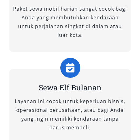
kenyamanan dan keamanan perjalanan, baik
Paket sewa mobil harian sangat cocok bagi
untuk kebutuhan wisata, dinas luar kota,
Anda yang membutuhkan kendaraan
maupun antar jemput rombongan.
untuk perjalanan singkat di dalam atau
luar kota.
Berikut adalah tiga tipe mobil Elf yang kami
sewakan, lengkap dengan fitur dan
keunggulannya masing-masing:
1. Elf Long (18 – 20 Seat)
Sewa Elf Bulanan
Elf Long merupakan pilihan favorit untuk
perjalanan rombongan besar. Dengan
Layanan ini cocok untuk keperluan bisnis,
kapasitas hingga 20 penumpang, kendaraan ini
operasional perusahaan, atau bagi Anda
sangat cocok digunakan untuk kegiatan ziarah,
yang ingin memiliki kendaraan tanpa
study tour, wedding trip, hingga event
harus membeli.
perusahaan.