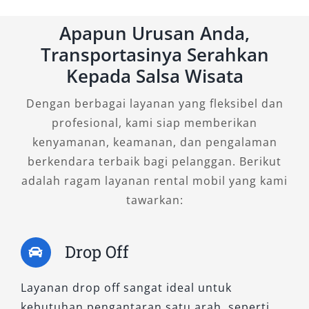
Stasiun Gubeng
Apapun Urusan Anda,
2. Elf Short (11 – 14 Seat)
Transportasinya Serahkan
Kepada Salsa Wisata
Elf Short menawarkan kombinasi ideal antara
Dengan berbagai layanan yang fleksibel dan
kenyamanan dan efisiensi. Dengan kapasitas
profesional, kami siap memberikan
maksimal 14 penumpang, tipe ini sangat cocok
kenyamanan, keamanan, dan pengalaman
untuk keluarga besar atau rombongan kecil
berkendara terbaik bagi pelanggan. Berikut
yang ingin berwisata di dalam kota maupun
adalah ragam layanan rental mobil yang kami
luar kota.
tawarkan:
Unit Elf Short kami dilengkapi AC kabin yang
sejuk, jok ergonomis, serta sistem hiburan
Drop Off
yang membuat perjalanan lebih
menyenangkan. Rental Elf Short Surabaya
Layanan drop off sangat ideal untuk
murah sangat diminati karena manuver
kebutuhan pengantaran satu arah, seperti