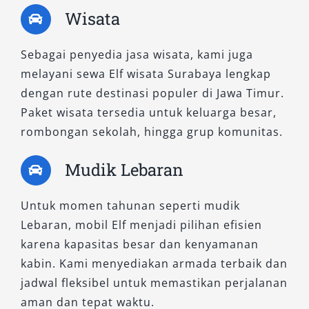
Wisata
lokasi strategis lainnya, dengan fleksibilitas
waktu dan tipe kendaraan sesuai permintaan.
Sebagai penyedia jasa wisata, kami juga
Ingin konsultasi atau reservasi? Hubungi kami
melayani sewa Elf wisata Surabaya lengkap
sekarang untuk mendapatkan harga sewa Elf
dengan rute destinasi populer di Jawa Timur.
terbaru dan pilihan armada sesuai kebutuhan
Paket wisata tersedia untuk keluarga besar,
perjalanan Anda.
rombongan sekolah, hingga grup komunitas.
Mudik Lebaran
Untuk momen tahunan seperti mudik
Lebaran, mobil Elf menjadi pilihan efisien
karena kapasitas besar dan kenyamanan
kabin. Kami menyediakan armada terbaik dan
jadwal fleksibel untuk memastikan perjalanan
aman dan tepat waktu.