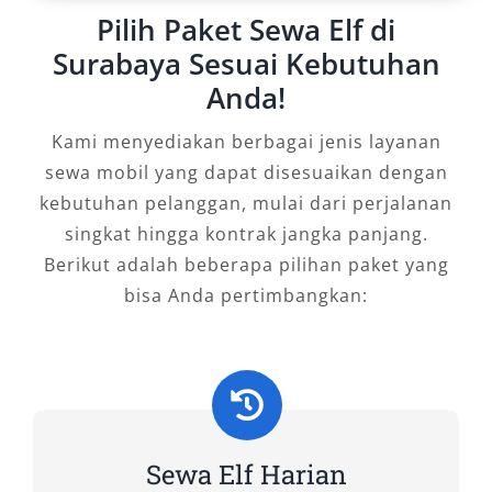
Pilih Paket Sewa Elf di
Surabaya murah, Elf untuk perjalanan ke luar
kota, atau Elf dengan sopir harian 24 jam untuk
Surabaya Sesuai Kebutuhan
menemukan layanan terbaik melalui mesin
Anda!
pencari.
Kami menyediakan berbagai jenis layanan
Tipe Mobil Elf yang Kami
sewa mobil yang dapat disesuaikan dengan
Sewakan
kebutuhan pelanggan, mulai dari perjalanan
singkat hingga kontrak jangka panjang.
Berikut adalah beberapa pilihan paket yang
Dalam menyediakan layanan rental mobil Elf
bisa Anda pertimbangkan:
Surabaya, kami di Salsa Wisata selalu
berkomitmen untuk menghadirkan unit
kendaraan yang lengkap, layak jalan, dan siap
digunakan sesuai kebutuhan pelanggan. Salah
satu daya tarik utama mobil Elf adalah
fleksibilitasnya dalam menampung banyak
Sewa Elf Harian
penumpang dengan tetap mempertahankan