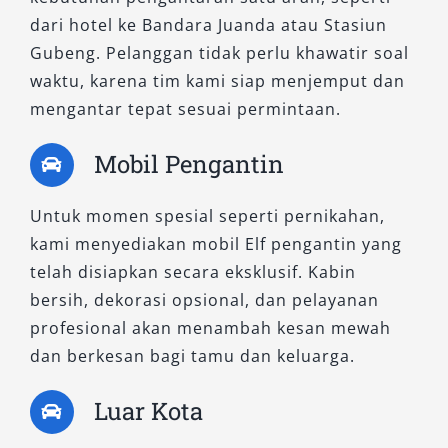
kendaraan ini lebih lincah di jalanan kota tanpa
dari hotel ke Bandara Juanda atau Stasiun
mengorbankan kenyamanan.
Gubeng. Pelanggan tidak perlu khawatir soal
waktu, karena tim kami siap menjemput dan
Keunggulan:
mengantar tepat sesuai permintaan.
Fleksibel untuk penggunaan dalam kota
Mobil Pengantin
Efisien dari sisi bahan bakar dan biaya
sewa
Bisa digunakan untuk antar jemput tamu
Untuk momen spesial seperti pernikahan,
hotel, acara pernikahan, atau city tour
kami menyediakan mobil Elf pengantin yang
telah disiapkan secara eksklusif. Kabin
3. Elf NLR (Isuzu N Series Terbaru)
bersih, dekorasi opsional, dan pelayanan
profesional akan menambah kesan mewah
Sebagai pilihan terbaru dalam armada kami, Elf
dan berkesan bagi tamu dan keluarga.
NLR hadir dengan desain lebih modern, kabin
Luar Kota
yang lebih kedap suara, dan performa mesin
yang lebih bertenaga namun tetap hemat