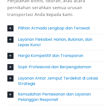
Perjalanan bisnis, liburan, atau acara
wisata, tapi juga sangat cocok untuk
pernikahan serahkan semua urusan
perjalanan ziarah, event perusahaan,
transportasi Anda kepada kami.
kunjungan sekolah, bahkan wedding trip. Jasa
rental Elf Surabaya dengan sopir sangat
Pilihan Armada Lengkap dan Terawat
membantu karena pengemudi lokal biasanya
menguasai rute dan kondisi lalu lintas kota
Layanan Fleksibel: Harian, Bulanan, dan
dengan baik, menjamin perjalanan yang aman
Lepas Kunci
dan efisien.
Harga Kompetitif dan Transparan
5. Ketersediaan Layanan Fleksibel:
Sopir Profesional dan Berpengalaman
Harian, Bulanan, hingga Lepas
Layanan Antar Jemput Terdekat di Lokasi
Kunci
Strategis
Bagi pengguna yang membutuhkan kendaraan
Kemudahan Pemesanan dan Layanan
secara intensif, banyak penyedia rental Elf
Pelanggan Responsif
Bulanan Surabaya menawarkan paket menarik,