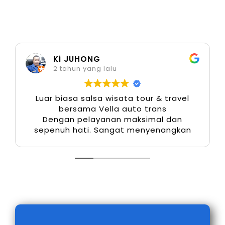
termasuk pilihan lepas kunci untuk yang
memiliki pengemudi sendiri. Layanan harian 24
jam juga tersedia untuk keperluan mendesak,
seperti acara keluarga atau kunjungan bisnis
Ki JUHONG
mendadak.
2 tahun yang lalu
6. Performa Mesin Tangguh dan
Luar biasa salsa wisata tour & travel
Hemat BBM
bersama Vella auto trans
Dengan pelayanan maksimal dan
sepenuh hati. Sangat menyenangkan
Isuzu dikenal sebagai pabrikan dengan
teknologi mesin diesel yang efisien dan
bertenaga. Mobil Elf memiliki tenaga cukup
besar untuk melintasi berbagai kontur jalan di
Surabaya dan jalur luar kota, namun tetap irit
bahan bakar. Hal ini menjadi nilai tambah,
terutama untuk perjalanan jarak jauh ke kota-