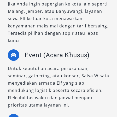
bahan bakar. Kapasitas duduknya bervariasi
Jika Anda ingin bepergian ke kota lain seperti
antara 16 hingga 20 penumpang tergantung
Malang, Jember, atau Banyuwangi, layanan
konfigurasi, dengan ruang bagasi lebih luas
sewa Elf ke luar kota menawarkan
dan kabin lebih lega dibandingkan varian
kenyamanan maksimal dengan tarif bersaing.
sebelumnya.
Tersedia pilihan dengan sopir atau lepas
kunci.
Elf NLR Surabaya sangat cocok digunakan
untuk perjalanan bisnis, delegasi tamu, hingga
Event (Acara Khusus)
operasional perusahaan. Dengan fitur
keamanan lebih lengkap serta efisiensi
Untuk kebutuhan acara perusahaan,
operasional, tipe ini menjadi solusi ideal untuk
seminar, gathering, atau konser, Salsa Wisata
pelanggan yang mengutamakan kenyamanan
menyediakan armada Elf yang siap
dan citra profesional.
mendukung logistik peserta secara efisien.
Fleksibilitas waktu dan jadwal menjadi
Keunggulan:
prioritas utama layanan ini.
Teknologi mesin generasi terbaru yang