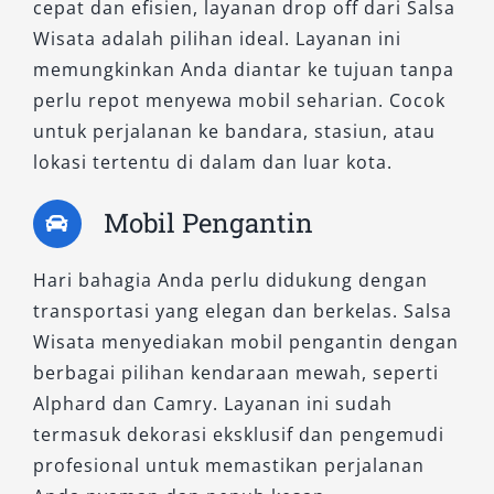
cepat dan efisien, layanan drop off dari Salsa
5. Pilih Layanan Sesuai Preferensi
Wisata adalah pilihan ideal. Layanan ini
(Lepas Kunci atau Sopir)
memungkinkan Anda diantar ke tujuan tanpa
perlu repot menyewa mobil seharian. Cocok
Jika Anda ingin lebih fleksibel, pilih rental mobil
untuk perjalanan ke bandara, stasiun, atau
Surabaya lepas kunci. Namun, jika tidak
lokasi tertentu di dalam dan luar kota.
familiar dengan rute atau ingin perjalanan
lebih santai, menggunakan sopir profesional
Mobil Pengantin
bisa menjadi pilihan yang lebih praktis dan
efisien.
Hari bahagia Anda perlu didukung dengan
transportasi yang elegan dan berkelas. Salsa
6. Pahami Syarat dan Ketentuan
Wisata menyediakan mobil pengantin dengan
Sewa
berbagai pilihan kendaraan mewah, seperti
Alphard dan Camry. Layanan ini sudah
Setiap penyedia memiliki kebijakan berbeda.
termasuk dekorasi eksklusif dan pengemudi
Bacalah dengan teliti syarat sewa, termasuk
profesional untuk memastikan perjalanan
durasi penggunaan, denda keterlambatan,