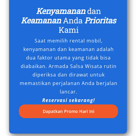
Mitsubishi Pajero
Kenyamanan
dan
Pilihan tepat untuk perjalanan jarak jauh
Keamanan
Anda
Prioritas
dengan performa maksimal.
Kami
Kendaraan Rombongan
Saat memilih rental mobil,
kenyamanan dan keamanan adalah
Toyota Hiace Commuter / Premio
dua faktor utama yang tidak bisa
Isuzu Elf Long
diabaikan. Armada Salsa Wisata rutin
diperiksa dan dirawat untuk
Solusi terbaik untuk wisata grup, keluarga
memastikan perjalanan Anda berjalan
besar, atau event perusahaan.
lancar.
Fasilitas Unggulan Sewa Mobil
Reservasi sekarang!
Surabaya
Dapatkan Promo Hari Ini
Layanan rental mobil Surabaya terdekat dan
profesional umumnya menyediakan fasilitas