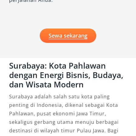
perjalanan Anda.
pribadi, memilih
sewa mobil Surabaya
yang
terpercaya akan memberikan pengalaman
perjalanan yang lebih optimal. Pastikan Anda
memilih penyedia yang transparan,
Sewa sekarang
berkualitas, dan sesuai kebutuhan agar
perjalanan di Surabaya berjalan lancar dari
awal hingga akhir.
Surabaya: Kota Pahlawan
dengan Energi Bisnis, Budaya,
dan Wisata Modern
Surabaya adalah salah satu kota paling
penting di Indonesia, dikenal sebagai Kota
Pahlawan, pusat ekonomi Jawa Timur,
sekaligus gerbang utama menuju berbagai
destinasi di wilayah timur Pulau Jawa. Bagi