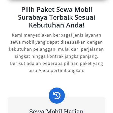
berikut:
Pilih Paket Sewa Mobil
Surabaya Terbaik Sesuai
Armada bersih dan rutin diservis
Kebutuhan Anda!
Sopir berpengalaman dan ramah
Opsi lepas kunci atau dengan driver
Kami menyediakan berbagai jenis layanan
Antar-jemput bandara, hotel, atau lokasi
sewa mobil yang dapat disesuaikan dengan
tertentu
kebutuhan pelanggan, mulai dari perjalanan
Asuransi kendaraan
singkat hingga kontrak jangka panjang.
Sistem booking online yang praktis
Berikut adalah beberapa pilihan paket yang
Paket wisata lengkap (opsional)
bisa Anda pertimbangkan:
Fasilitas ini memastikan perjalanan Anda lebih
aman, nyaman, dan bebas repot.
Tips Memilih Rental Mobil
Surabaya yang Tepat
Sewa Mobil Harian