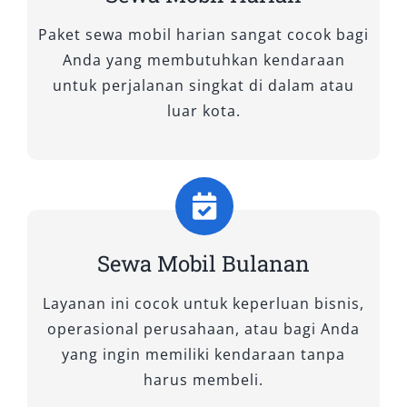
Memilih rental mobil Surabaya yang tepat
Paket sewa mobil harian sangat cocok bagi
membutuhkan pertimbangan matang agar
Anda yang membutuhkan kendaraan
perjalanan Anda aman, nyaman, dan sesuai
untuk perjalanan singkat di dalam atau
anggaran. Berikut tujuh tips praktis yang bisa
luar kota.
Anda terapkan:
1. Pilih Penyedia Rental Mobil yang
Terpercaya
Pastikan Anda memilih jasa sewa mobil
Sewa Mobil Bulanan
Surabaya yang memiliki reputasi baik, ulasan
positif, serta identitas bisnis yang jelas.
Layanan ini cocok untuk keperluan bisnis,
Penyedia terpercaya biasanya transparan soal
operasional perusahaan, atau bagi Anda
harga, memiliki layanan pelanggan responsif,
yang ingin memiliki kendaraan tanpa
dan menawarkan armada yang layak pakai
harus membeli.
untuk berbagai kebutuhan transportasi di