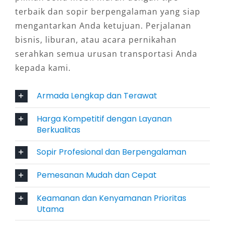
terbaik dan sopir berpengalaman yang siap
Mulai dari wisata, perjalanan dinas, antar-
mengantarkan Anda ketujuan. Perjalanan
jemput bandara, hingga kebutuhan event,
bisnis, liburan, atau acara pernikahan
rental mobil Surabaya murah dan fleksibel
serahkan semua urusan transportasi Anda
menjadi solusi transportasi serbaguna tanpa
kepada kami.
perlu repot mengatur kendaraan sendiri.
Pilihan Armada Rental Mobil
Armada Lengkap dan Terawat
Surabaya
Harga Kompetitif dengan Layanan
Berkualitas
Berikut pilihan kendaraan yang umum tersedia
Sopir Profesional dan Berpengalaman
untuk berbagai kebutuhan:
Pemesanan Mudah dan Cepat
Mobil Premium & Bisnis
Keamanan dan Kenyamanan Prioritas
Toyota Camry
Utama
Toyota Alphard