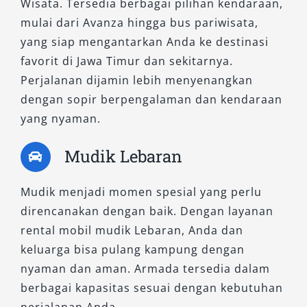
Wisata. Tersedia berbagai pilihan kendaraan,
sopir)
mulai dari Avanza hingga bus pariwisata,
Tentukan tanggal penggunaan
yang siap mengantarkan Anda ke destinasi
Isi data pemesanan dan kontak aktif
favorit di Jawa Timur dan sekitarnya.
Tunggu konfirmasi dari tim layanan
Perjalanan dijamin lebih menyenangkan
Lakukan pembayaran DP
dengan sopir berpengalaman dan kendaraan
yang nyaman.
Setelah itu, kendaraan siap digunakan sesuai
jadwal.
Mudik Lebaran
Menggunakan rental mobil Surabaya adalah
Mudik menjadi momen spesial yang perlu
solusi terbaik untuk mobilitas yang nyaman,
direncanakan dengan baik. Dengan layanan
efisien, dan fleksibel. Dengan pilihan armada
rental mobil mudik Lebaran, Anda dan
lengkap, layanan profesional, serta kemudahan
keluarga bisa pulang kampung dengan
pemesanan, kebutuhan transportasi Anda
nyaman dan aman. Armada tersedia dalam
dapat terpenuhi tanpa kendala.
berbagai kapasitas sesuai dengan kebutuhan
Baik untuk wisata, bisnis, maupun keperluan