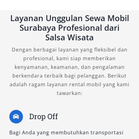
Jangan langsung memilih satu penyedia.
Bandingkan beberapa rental mobil Surabaya
Layanan Unggulan Sewa Mobil
murah untuk mendapatkan harga terbaik.
Surabaya Profesional dari
Perhatikan detail paket seperti durasi sewa,
Salsa Wisata
batas kilometer, serta fasilitas tambahan agar
tidak ada biaya tersembunyi.
Dengan berbagai layanan yang fleksibel dan
profesional, kami siap memberikan
4. Periksa Kondisi dan
kenyamanan, keamanan, dan pengalaman
Kelengkapan Armada
berkendara terbaik bagi pelanggan. Berikut
adalah ragam layanan rental mobil yang kami
Sebelum menggunakan layanan sewa mobil
tawarkan:
Surabaya, pastikan kendaraan dalam kondisi
prima. Cek bagian penting seperti rem, ban,
Drop Off
AC, dan kelengkapan dokumen agar perjalanan
Anda lebih aman dan bebas kendala teknis.
Bagi Anda yang membutuhkan transportasi