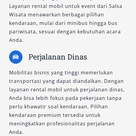
menemukan layanan sewa mobil Surabaya
Layanan rental mobil untuk event dari Salsa
terbaik yang sesuai kebutuhan, sekaligus
Wisata menawarkan berbagai pilihan
memastikan perjalanan berjalan lancar dan
kendaraan, mulai dari minibus hingga bus
nyaman.
pariwisata, sesuai dengan kebutuhan acara
Rekomendasi Penggunaan
Anda.
Rental Mobil di Surabaya
Perjalanan Dinas
Layanan sewa mobil Surabaya cocok digunakan
Mobilitas bisnis yang tinggi memerlukan
untuk:
transportasi yang dapat diandalkan. Dengan
layanan rental mobil untuk perjalanan dinas,
Wisata ke destinasi populer di Surabaya
Anda bisa lebih fokus pada pekerjaan tanpa
dan sekitarnya
perlu khawatir soal kendaraan. Pilihan
Perjalanan dinas atau meeting bisnis
kendaraan premium tersedia untuk
Antar-jemput Bandara Juanda
meningkatkan profesionalitas perjalanan
Acara keluarga seperti pernikahan atau
Anda.
gathering