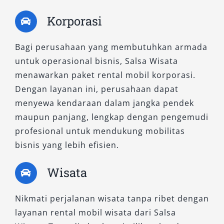
Kebutuhan harian atau mobil pengganti
Korporasi
sementara
Perjalanan luar kota (Malang, Batu, dll.)
Bagi perusahaan yang membutuhkan armada
Dengan fleksibilitas tinggi, layanan ini dapat
untuk operasional bisnis, Salsa Wisata
disesuaikan untuk berbagai skenario
menawarkan paket rental mobil korporasi.
perjalanan.
Dengan layanan ini, perusahaan dapat
menyewa kendaraan dalam jangka pendek
Cara Pemesanan Rental Mobil
maupun panjang, lengkap dengan pengemudi
Surabaya di Salsa Wisata
profesional untuk mendukung mobilitas
bisnis yang lebih efisien.
Proses pemesanan dibuat sederhana dan
Wisata
cepat:
Pilih jenis mobil sesuai kebutuhan
Nikmati perjalanan wisata tanpa ribet dengan
Tentukan durasi sewa (harian/bulanan)
layanan rental mobil wisata dari Salsa
Pilih layanan (lepas kunci atau dengan