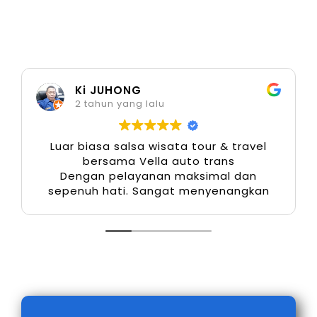
Toyota Innova Zenix Hybrid
Ideal untuk tamu VIP, perjalanan dinas, atau
acara formal.
Ki JUHONG
Mobil Keluarga & Harian
2 tahun yang lalu
Toyota Avanza
Luar biasa salsa wisata tour & travel
Daihatsu Xenia
bersama Vella auto trans
Dengan pelayanan maksimal dan
Mitsubishi Xpander
sepenuh hati. Sangat menyenangkan
Cocok untuk penggunaan sehari-hari, irit
bahan bakar, dan nyaman.
SUV Tangguh
Toyota Fortuner