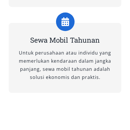
Surabaya.
2. Sesuaikan Jenis Mobil dengan
Kebutuhan
Sewa Mobil Tahunan
Tentukan pilihan kendaraan berdasarkan
Untuk perusahaan atau individu yang
jumlah penumpang, tujuan perjalanan, dan
memerlukan kendaraan dalam jangka
kenyamanan yang diinginkan. Untuk kebutuhan
panjang, sewa mobil tahunan adalah
harian, mobil MPV seperti Avanza atau
solusi ekonomis dan praktis.
Xpander cocok, sementara untuk perjalanan
bisnis bisa memilih sedan atau mobil premium
agar lebih representatif.
3. Bandingkan Harga dan Paket
Sewa