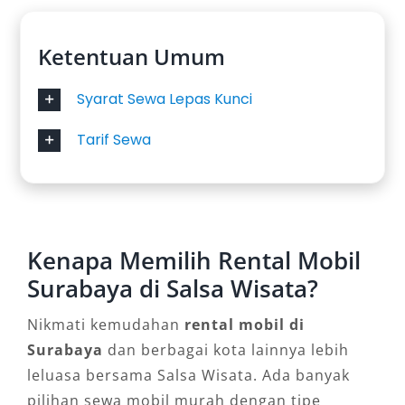
maupun dengan sopir profesional. Ini
memudahkan Anda menyesuaikan layanan
Ketentuan Umum
dengan preferensi, apakah ingin berkendara
sendiri atau lebih santai selama perjalanan.
Syarat Sewa Lepas Kunci
4. Kenyamanan dan Keamanan
Tarif Sewa
Terjamin
Armada yang terawat, bersih, dan dilengkapi
fitur keselamatan memberikan rasa aman
selama perjalanan. Cocok untuk keluarga, tamu
Kenapa Memilih Rental Mobil
bisnis, maupun perjalanan penting yang
Surabaya di Salsa Wisata?
membutuhkan kenyamanan ekstra.
Nikmati kemudahan
rental mobil di
5. Solusi Praktis untuk Berbagai
Surabaya
dan berbagai kota lainnya lebih
leluasa bersama Salsa Wisata. Ada banyak
Keperluan
pilihan sewa mobil murah dengan tipe