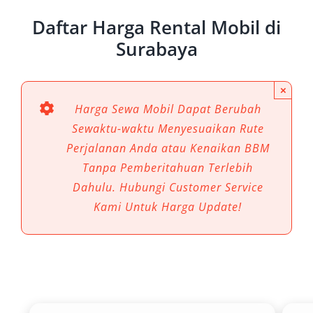
Mobilitas antar lokasi seperti bandara, hotel,
Daftar Harga Rental Mobil di
kawasan industri, hingga destinasi wisata
Surabaya
membutuhkan transportasi yang fleksibel.
Menggunakan jasa sewa mobil Surabaya
×
memberikan keunggulan:
Harga Sewa Mobil Dapat Berubah
Sewaktu-waktu Menyesuaikan Rute
Lebih hemat waktu dibanding transportasi
Perjalanan Anda atau Kenaikan BBM
umum
Tanpa Pemberitahuan Terlebih
Fleksibel menentukan rute dan jadwal
Dahulu. Hubungi Customer Service
Nyaman untuk perjalanan pribadi maupun
Kami Untuk Harga Update!
bisnis
Cocok untuk kebutuhan harian hingga
jangka panjang
Baik untuk wisatawan, pebisnis, maupun
kebutuhan mendadak, rental mobil adalah