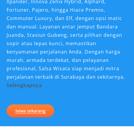
Xpander, Innova Zenix Hybrid, Alphard,
Fortuner, Pajero, hingga Hiace Premio,
Commuter Luxury, dan Elf, dengan opsi matic
dan manual. Layanan
antar jemput Bandara
Juanda
, Stasiun Gubeng, serta pilihan dengan
sopir atau lepas kunci, memastikan
kenyamanan perjalanan Anda. Dengan harga
murah, armada terdekat, dan pelayanan
profesional, Salsa Wisata siap menjadi mitra
perjalanan terbaik di Surabaya dan sekitarnya.
Selengkapnya
Kenapa Sewa Mobil di Surabaya
Jadi Pilihan Utama?
Sewa sekarang
Surabaya dikenal sebagai pusat bisnis,
perdagangan, dan wisata di Jawa Timur.