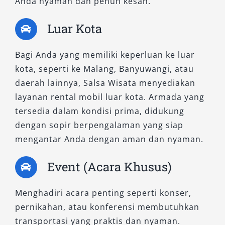
Anda nyaman dan penuh kesan.
asuransi, dan aturan penggunaan kendaraan
agar tidak terjadi kesalahpahaman di kemudian
Luar Kota
hari.
Bagi Anda yang memiliki keperluan ke luar
7. Pilih Layanan dengan Fasilitas
kota, seperti ke Malang, Banyuwangi, atau
Lengkap
daerah lainnya, Salsa Wisata menyediakan
layanan rental mobil luar kota. Armada yang
Utamakan tempat rental mobil Surabaya yang
tersedia dalam kondisi prima, didukung
menyediakan fasilitas tambahan seperti antar-
dengan sopir berpengalaman yang siap
jemput bandara, layanan 24 jam, hingga sistem
mengantar Anda dengan aman dan nyaman.
booking online. Fasilitas ini akan sangat
membantu, terutama bagi Anda yang
Event (Acara Khusus)
membutuhkan transportasi cepat dan tanpa
ribet.
Menghadiri acara penting seperti konser,
pernikahan, atau konferensi membutuhkan
Dengan mengikuti tips di atas, Anda dapat
transportasi yang praktis dan nyaman.