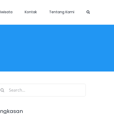
iwisata
Kontak
Tentang Kami
earch
r:
ingkasan