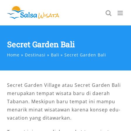
Skip
to
content
Secret Garden Bali
Home
Destinasi
Bali
Secret Garden Bali
Secret Garden Village atau Secret Garden Bali
merupakan tempat wisata baru di daerah
Tabanan. Meskipun baru tempat ini mampu
menarik minat wisatawan karena konsep edu-
vacation yang ditawarkan.