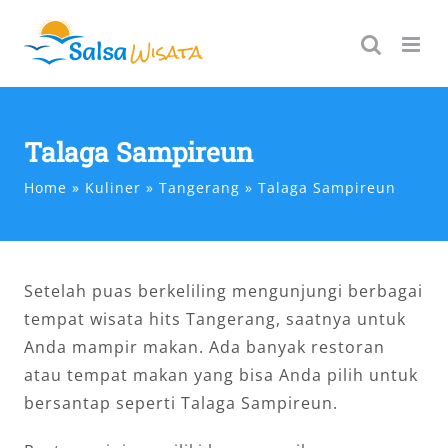
Skip
to
content
Talaga Sampireun
Home
Kuliner
Tangerang
Talaga Sampireun
Setelah puas berkeliling mengunjungi berbagai
tempat wisata hits Tangerang, saatnya untuk
Anda mampir makan. Ada banyak restoran
atau tempat makan yang bisa Anda pilih untuk
bersantap seperti Talaga Sampireun.