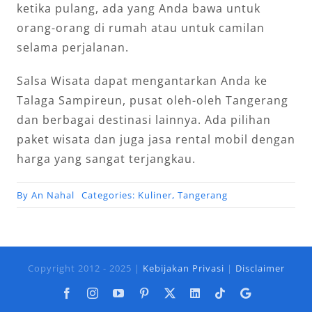
ketika pulang, ada yang Anda bawa untuk
orang-orang di rumah atau untuk camilan
selama perjalanan.
Salsa Wisata dapat mengantarkan Anda ke
Talaga Sampireun, pusat oleh-oleh Tangerang
dan berbagai destinasi lainnya. Ada pilihan
paket wisata dan juga jasa rental mobil dengan
harga yang sangat terjangkau.
By
An Nahal
Categories:
Kuliner
,
Tangerang
Copyright 2012 - 2025 |
Kebijakan Privasi
|
Disclaimer
Facebook
Instagram
YouTube
Pinterest
X
LinkedIn
Tiktok
Google
Business