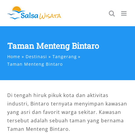
Skip
to
content
Taman Menteng Bintaro
Home
Destinasi
Tangerang
Taman Menteng Bintaro
Di tengah hiruk pikuk kota dan aktivitas
industri, Bintaro ternyata menyimpan kawasan
yang asri dan favorit warga sekitar. Kawasan
tersebut adalah sebuah taman yang bernama
Taman Menteng Bintaro.