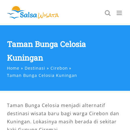
Skip
to
content
Taman Bunga Celosia
Kuningan
Home
Destinasi
Cirebon
Taman Bunga Celosia Kuningan
Taman Bunga Celosia menjadi alternatif
destinasi wisata baru bagi warga Cirebon dan
Kuningan. Lokasinya masih berada di sekitar
kaki Gunung Ciremai.