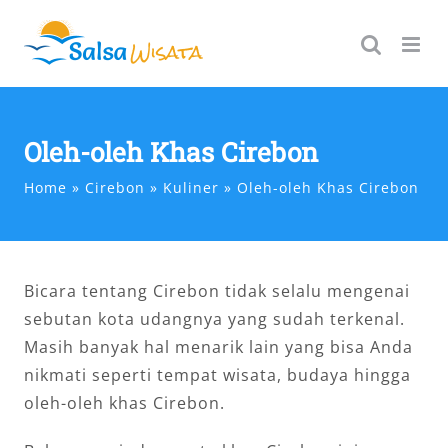
Skip
to
content
Oleh-oleh Khas Cirebon
Home
Cirebon
Kuliner
Oleh-oleh Khas Cirebon
Bicara tentang Cirebon tidak selalu mengenai
sebutan kota udangnya yang sudah terkenal.
Masih banyak hal menarik lain yang bisa Anda
nikmati seperti tempat wisata, budaya hingga
oleh-oleh khas Cirebon.