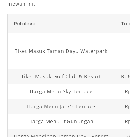
mewah ini:
Retribusi
Tarif
R
Tiket Masuk Taman Dayu Waterpark
R
Tiket Masuk Golf Club & Resort
Rp600
Harga Menu Sky Terrace
Rp15
Harga Menu Jack’s Terrace
Rp25
Harga Menu D’Gunungan
Rp23
Harga Menginap Taman Dayu Resort
(
sta