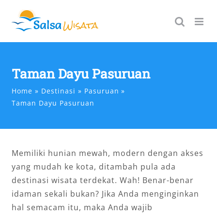
Skip
to
content
Taman Dayu Pasuruan
Home
Destinasi
Pasuruan
Taman Dayu Pasuruan
Memiliki hunian mewah, modern dengan akses
yang mudah ke kota, ditambah pula ada
destinasi wisata terdekat. Wah! Benar-benar
idaman sekali bukan? Jika Anda menginginkan
hal semacam itu, maka Anda wajib