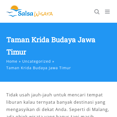
Skip
to
content
Taman Krida Budaya Jawa
Timur
Home
Uncategorized
Taman Krida Budaya Jawa Timur
Tidak usah jauh-jauh untuk mencari tempat
liburan kalau ternyata banyak destinasi yang
mengasyikan di dekat Anda. Seperti di Malang,
ada objek wisata yang bagus tapi masih