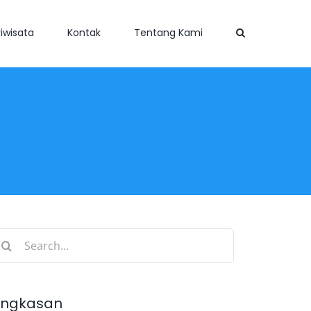
iwisata
Kontak
Tentang Kami
earch
r:
ingkasan