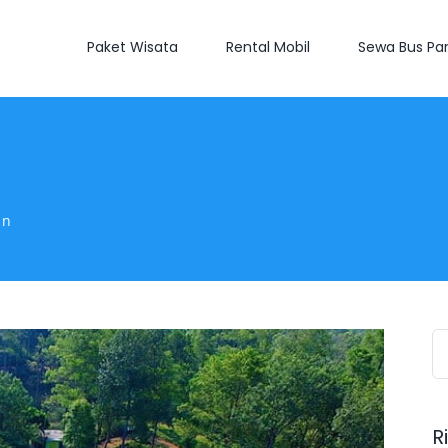
Paket Wisata
Rental Mobil
Sewa Bus Par
in
S
fo
R