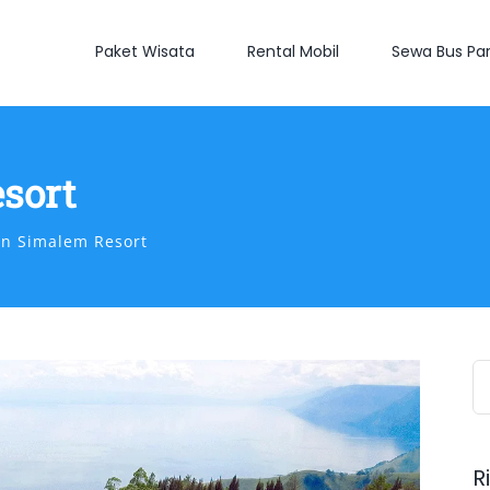
Paket Wisata
Rental Mobil
Sewa Bus Par
sort
n Simalem Resort
S
fo
R