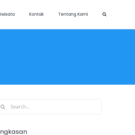
iwisata
Kontak
Tentang Kami
earch
r:
ingkasan